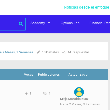
Noticias desde el enfoque
Academy
Options Lab
Financial Re
e 2 Meses, 3 Semanas
.
10 Debates
14 Respuestas
Voces
Publicaciones
Actualizado
1
1
Mitja Moroldo Kunz
Hace 2 Meses, 3 Semanas