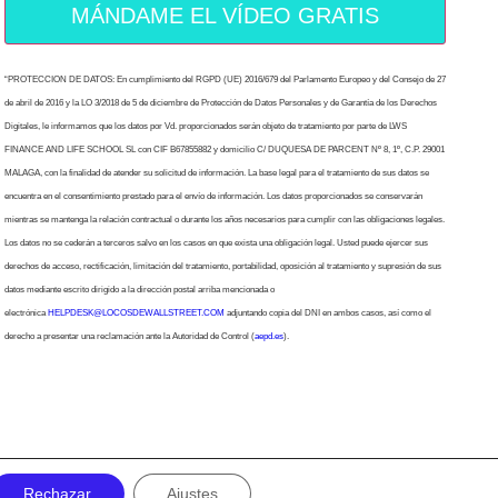
MÁNDAME EL VÍDEO GRATIS
“PROTECCION DE DATOS: En cumplimiento del RGPD (UE) 2016/679 del Parlamento Europeo y del Consejo de 27
de abril de 2016 y la LO 3/2018 de 5 de diciembre de Protección de Datos Personales y de Garantía de los Derechos
Digitales, le informamos que los datos por Vd. proporcionados serán objeto de tratamiento por parte de LWS
FINANCE AND LIFE SCHOOL SL con CIF B67855882 y domicilio C/ DUQUESA DE PARCENT Nº 8, 1º, C.P. 29001
MALAGA, con la finalidad de atender su solicitud de información. La base legal para el tratamiento de sus datos se
encuentra en el consentimiento prestado para el envío de información. Los datos proporcionados se conservarán
mientras se mantenga la relación contractual o durante los años necesarios para cumplir con las obligaciones legales.
Los datos no se cederán a terceros salvo en los casos en que exista una obligación legal. Usted puede ejercer sus
derechos de acceso, rectificación, limitación del tratamiento, portabilidad, oposición al tratamiento y supresión de sus
datos mediante escrito dirigido a la dirección postal arriba mencionada o
electrónica
HELPDESK@LOCOSDEWALLSTREET.COM
adjuntando copia del DNI en ambos casos, así como el
derecho a presentar una reclamación ante la Autoridad de Control (
aepd.es
).
Rechazar
Ajustes