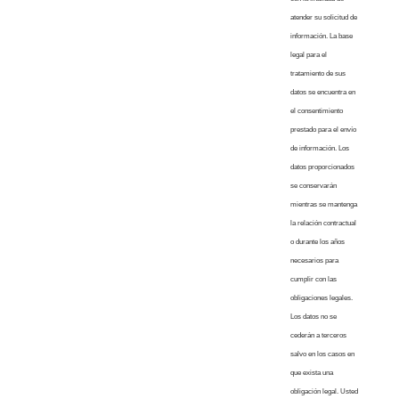
atender su solicitud de
información. La base
legal para el
tratamiento de sus
datos se encuentra en
el consentimiento
prestado para el envío
de información. Los
datos proporcionados
se conservarán
mientras se mantenga
la relación contractual
o durante los años
necesarios para
cumplir con las
obligaciones legales.
Los datos no se
cederán a terceros
salvo en los casos en
que exista una
obligación legal. Usted