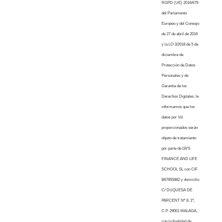
RGPD (UE) 2016/679
del Parlamento
Europeo y del Consejo
de 27 de abril de 2016
y la LO 3/2018 de 5 de
diciembre de
Protección de Datos
Personales y de
Garantía de los
Derechos Digitales, le
informamos que los
datos por Vd.
proporcionados serán
objeto de tratamiento
por parte de LWS
FINANCE AND LIFE
SCHOOL SL con CIF
B67855882 y domicilio
C/ DUQUESA DE
PARCENT Nº 8, 1º,
C.P. 29001 MALAGA,
con la finalidad de