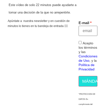
Este vídeo de solo 22 minutos puede ayudarte a
tomar una decisión de la que no arrepentirte.
Apúntate a nuestra newsletter y en cuestión de
E-mail
minutos lo tienes en tu bandeja de entrada 👇🏻
Acepto
los términos
y las
Condiciones
de Uso
, y la
Política de
Privacidad
MÁNDAME E
“PROTECCION DE
DATOS: En
cumplimiento del