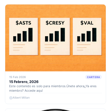
15 Feb 2026
CARTERA
15 Febrero, 2026
Este contenido es solo para miembros.Únete ahora¿Ya eres
miembro? Accede aquí
Albert Millan