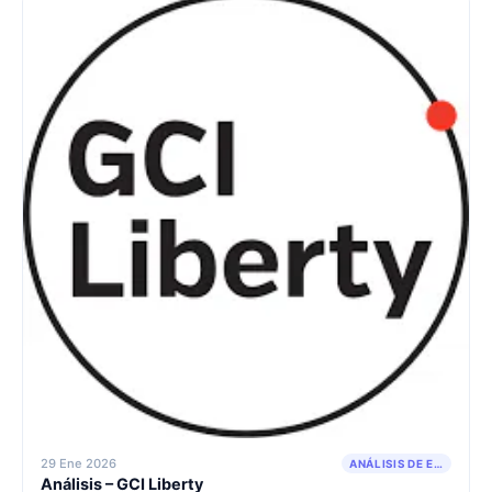
29 Ene 2026
ANÁLISIS DE EMPRESAS
Análisis – GCI Liberty