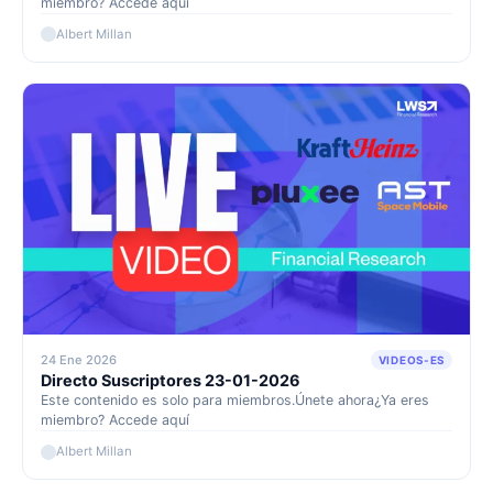
miembro? Accede aquí
Albert Millan
24 Ene 2026
VIDEOS-ES
Directo Suscriptores 23-01-2026
Este contenido es solo para miembros.Únete ahora¿Ya eres
miembro? Accede aquí
Albert Millan