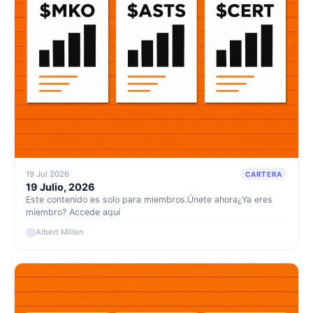
19 Jul 2026
CARTERA
19 Julio, 2026
Este contenido es solo para miembros.Únete ahora¿Ya eres
miembro? Accede aquí
Albert Millan