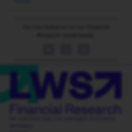
Metals
You can follow us on our Financial
Research social media.
We transform data into intelligent investment
strategies.