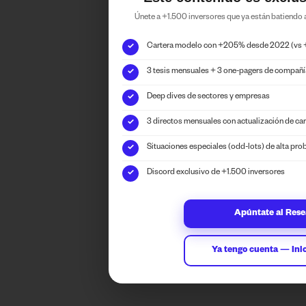
Únete a +1.500 inversores que ya están batiendo
Cartera modelo con +205% desde 2022 (vs
✓
3 tesis mensuales + 3 one-pagers de compañ
✓
Deep dives de sectores y empresas
✓
3 directos mensuales con actualización de car
✓
Situaciones especiales (odd-lots) de alta pro
✓
Discord exclusivo de +1.500 inversores
✓
Apúntate al Res
Ya tengo cuenta — Inic