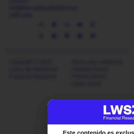
Contact
info@locosdewallstreet.com
LWS web
Copyright © 2026
Terms and conditions
Locos de WallStreet
Cookies Policy
Financial Research
Privacy policy
Legal notice
Este contenido es exclu