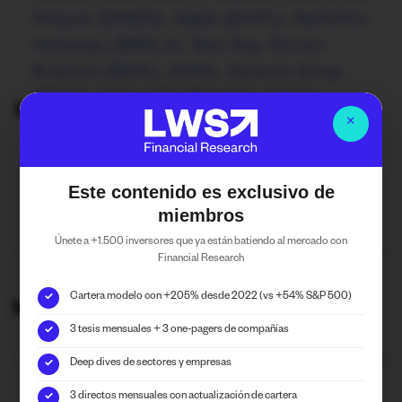
Amazon ($AMZN)
,
Apple ($AAPL)
,
Berkshire
Hathaway ($BRK.A)
,
Best Buy
,
Bitcoin
,
Braskem ($BAK)
,
DOMA
,
Dynacor Group
($DNG)
,
Golar LNG ($GLNG)
,
InMode
($INMD)
,
International Petroleum ($IPCO)
,
×
Iolite Capital
,
Israel Chemicals ($ICL)
,
JPMorgan Chase
,
Meta Platforms
,
Microsoft
,
Este contenido es exclusivo de
Nationwide Mutual
,
NVIDIA ($NVDA)
,
OPEC+
,
miembros
Target
,
Tesla
,
Vermilion Energy ($VET)
Únete a +1.500 inversores que ya están batiendo al mercado con
Financial Research
Defense and Aerospace
,
Energy
,
Financial
Cartera modelo con +205% desde 2022 (vs +54% S&P 500)
✓
Services
,
Information Technology
,
Mining and
Metals
3 tesis mensuales + 3 one-pagers de compañías
✓
Deep dives de sectores y empresas
✓
3 directos mensuales con actualización de cartera
✓