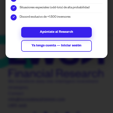
You can follow us on our Financial
Situaciones especiales (odd-lots) de alta probabilidad
✓
Research social media.
Discord exclusivo de +1.500 inversores
✓
Apúntate al Research
Ya tengo cuenta — Iniciar sesión
We transform data into intelligent investment
strategies.
Contact
info@locosdewallstreet.com
LWS web