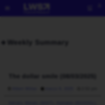
🔹Weekly Summary
The dollar smile (08/03/2025)
Albert Millan
marzo 9, 2025
2:52 pm
Adriatic Metals ($ADT)
,
Alphabet ($GOOGL)
,