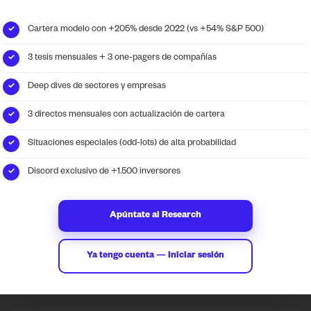
Cartera modelo con +205% desde 2022 (vs +54% S&P 500)
✓
admin
mayo 10, 2026
9:20 am
3 tesis mensuales + 3 one-pagers de compañías
✓
RRSS de Financial
Deep dives de sectores y empresas
✓
3 directos mensuales con actualización de cartera
✓
Situaciones especiales (odd-lots) de alta probabilidad
✓
Discord exclusivo de +1.500 inversores
✓
ransform data into
Contact
Apúntate al Research
lligent investment
info@locosdewallstreet.
tegies.
LWS web
Ya tengo cuenta — Iniciar sesión