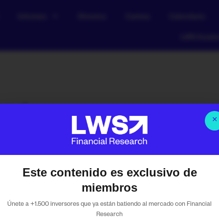
Informes
Directos
Cartera
Calendario
LWS Acad
anal
×
Este contenido es exclusivo de
marmota – Resumen seman
miembros
Únete a +1.500 inversores que ya están batiendo al mercado con Financial
2026
Research