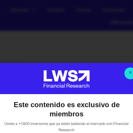
Informes
Directos
Cartera
Calendario
LWS Acad
anal
×
Este contenido es exclusivo de
es de paz – Resumen Sem
miembros
Únete a +1.500 inversores que ya están batiendo al mercado con Financial
2026
Research