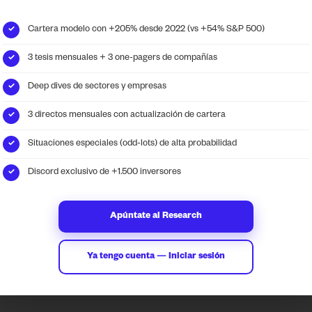
Cartera modelo con +205% desde 2022 (vs +54% S&P 500)
✓
Albert Millan
abril 12, 2026
9:20 am
3 tesis mensuales + 3 one-pagers de compañías
✓
RRSS de Financial
Deep dives de sectores y empresas
✓
3 directos mensuales con actualización de cartera
✓
Situaciones especiales (odd-lots) de alta probabilidad
✓
Discord exclusivo de +1.500 inversores
✓
ransform data into
Contact
Apúntate al Research
lligent investment
info@locosdewallstreet.
tegies.
LWS web
Ya tengo cuenta — Iniciar sesión