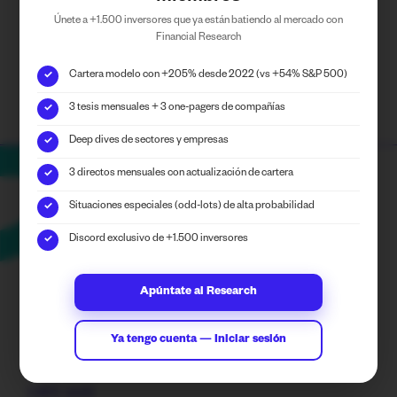
Únete a +1.500 inversores que ya están batiendo al mercado con
Puedes seguirnos en las RRSS de
Financial Research
Financial Research
Cartera modelo con +205% desde 2022 (vs +54% S&P 500)
✓
3 tesis mensuales + 3 one-pagers de compañías
✓
Deep dives de sectores y empresas
✓
3 directos mensuales con actualización de cartera
✓
Situaciones especiales (odd-lots) de alta probabilidad
✓
Discord exclusivo de +1.500 inversores
✓
Apúntate al Research
We transform data into intelligent investment
strategies.
Ya tengo cuenta — Iniciar sesión
Contact
info@locosdewallstreet.com
LWS web