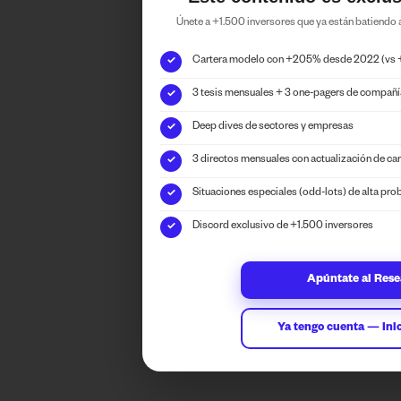
Únete a +1.500 inversores que ya están batiendo
Cartera modelo con +205% desde 2022 (vs
✓
3 tesis mensuales + 3 one-pagers de compañ
✓
Deep dives de sectores y empresas
✓
3 directos mensuales con actualización de car
✓
Situaciones especiales (odd-lots) de alta pro
✓
Discord exclusivo de +1.500 inversores
✓
Apúntate al Res
Ya tengo cuenta — Inic