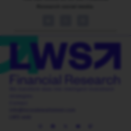
Research social media.
We transform data into intelligent investment
strategies.
Contact
info@locosdewallstreet.com
LWS web