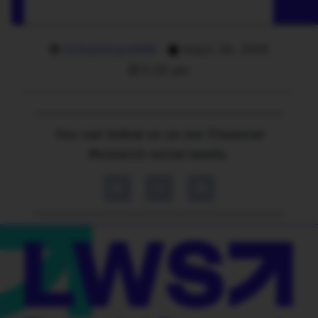
mrkamikaze666
mayo 18, 2026
5:20 pm
You can follow us on our Financial
Research social media.