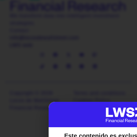
We transform data into intelligent investment
strategies.
Contact
info@locosdewallstreet.com
LWS web
Copyright © 2026
Terms and conditions
Locos de WallStreet
Cookies Policy
Financial Research
Privacy policy
Legal notice
Este contenido es exclu