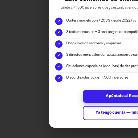
Únete a +1.500 inversores que ya están batiendo
Cartera modelo con +205% desde 2022 (vs
✓
3 tesis mensuales + 3 one-pagers de compañ
✓
Deep dives de sectores y empresas
✓
3 directos mensuales con actualización de car
✓
Situaciones especiales (odd-lots) de alta pro
✓
Discord exclusivo de +1.500 inversores
✓
Apúntate al Res
Ya tengo cuenta — Inic