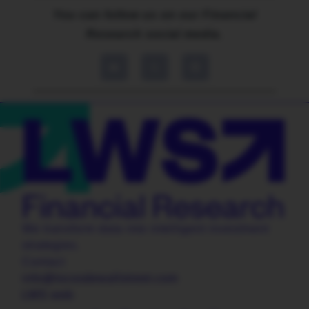
You can follow us on our Financial
Research social media.
We transform data into intelligent investment
strategies.
Contact
info@locosdewallstreet.com
LWS web