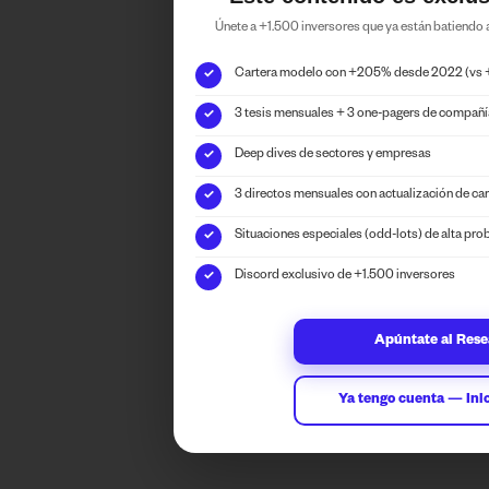
Únete a +1.500 inversores que ya están batiendo
Cartera modelo con +205% desde 2022 (vs
✓
3 tesis mensuales + 3 one-pagers de compañ
✓
Deep dives de sectores y empresas
✓
3 directos mensuales con actualización de car
✓
Situaciones especiales (odd-lots) de alta pro
✓
Discord exclusivo de +1.500 inversores
✓
Apúntate al Res
Ya tengo cuenta — Inic