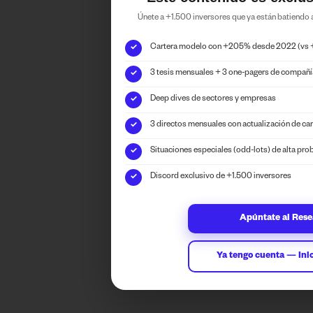
Únete a +1.500 inversores que ya están batiendo
Cartera modelo con +205% desde 2022 (vs
✓
3 tesis mensuales + 3 one-pagers de compañ
✓
Deep dives de sectores y empresas
✓
3 directos mensuales con actualización de car
✓
Situaciones especiales (odd-lots) de alta pro
✓
Discord exclusivo de +1.500 inversores
✓
Apúntate al Res
Ya tengo cuenta — Inic