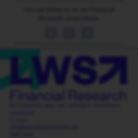
You can follow us on our Financial
Research social media.
We transform data into intelligent investment
strategies.
Contact
info@locosdewallstreet.com
LWS web