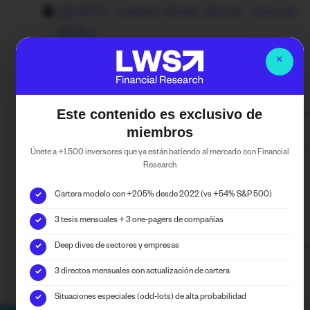
($CERT)
,
Ivanhoe Mines ($IVN)
,
Yancoal
($YAL)
×
Energy
,
Mining and Metals
,
Telecommunications
Este contenido es exclusivo de
miembros
Únete a +1.500 inversores que ya están batiendo al mercado con Financial
Research
You can follow us on our Financial
Research social media.
Cartera modelo con +205% desde 2022 (vs +54% S&P 500)
✓
3 tesis mensuales + 3 one-pagers de compañías
✓
Deep dives de sectores y empresas
✓
3 directos mensuales con actualización de cartera
✓
Situaciones especiales (odd-lots) de alta probabilidad
✓