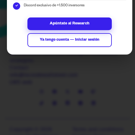
Discord exclusivo de +1.500 inversores
✓
Apúntate al Research
Ya tengo cuenta — Iniciar sesión
We transform data into intelligent investment
strategies.
Contact
info@locosdewallstreet.com
LWS web
Copyright © 2026
Terms and conditions