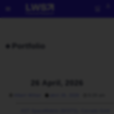
🔹Portfolio
26 April, 2026
Albert Millan
abril 26, 2026
9:29 am
AST SpaceMobile ($ASTS)
,
Cerrado Gold