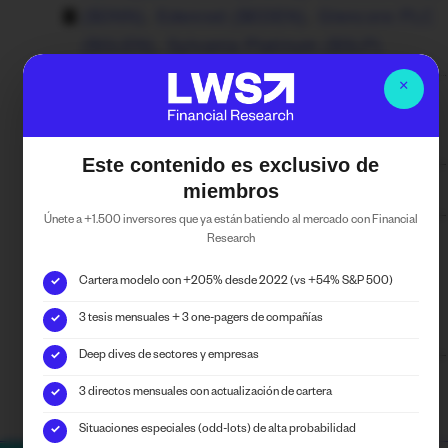
($DNN)
,
Edenred ($EDEN)
,
Glencore PLC
($GLEN)
,
Sylvania Platinum ($SLP)
×
Financial Services
,
Mining and Metals
,
Telecommunications
Este contenido es exclusivo de
miembros
Únete a +1.500 inversores que ya están batiendo al mercado con Financial
Research
You can follow us on our Financial
Research social media.
Cartera modelo con +205% desde 2022 (vs +54% S&P 500)
✓
3 tesis mensuales + 3 one-pagers de compañías
✓
Deep dives de sectores y empresas
✓
3 directos mensuales con actualización de cartera
✓
Situaciones especiales (odd-lots) de alta probabilidad
✓