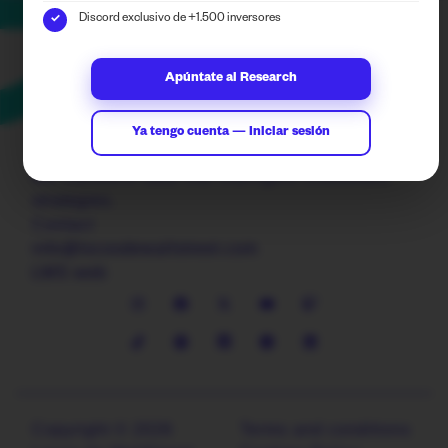
Discord exclusivo de +1.500 inversores
✓
Apúntate al Research
Ya tengo cuenta — Iniciar sesión
We transform data into intelligent investment
strategies.
Contact
info@locosdewallstreet.com
LWS web
Copyright © 2026
Terms and conditions