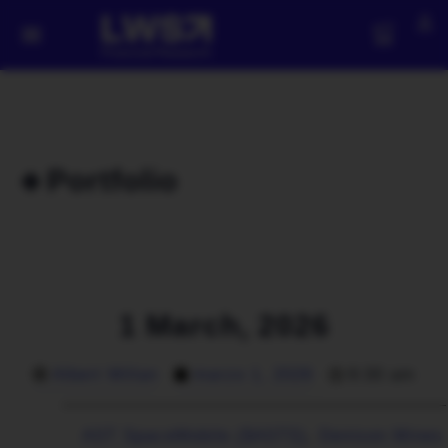
🔹Portfolio
1 March, 2026
Albert Millan
marzo 1, 2026
9:30 am
AST SpaceMobile ($ASTS)
,
Denison Mines