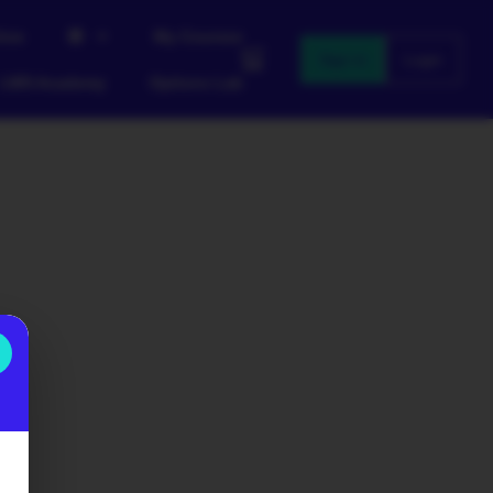
ive
My Courses
Sign in
Login
LWS Academy
Options Lab