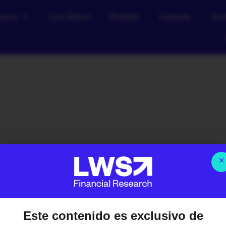
ports
Live Videos
Portfolio
Calendar
Arch
×
8 Feb, 2026
Este contenido es exclusivo de
Albert Millan
febrero 8, 2026
9:32 am