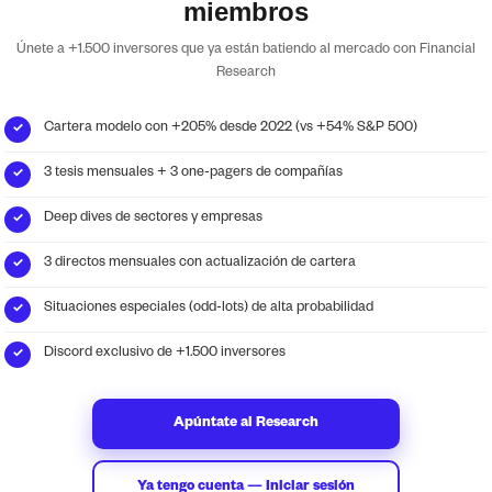
miembros
Únete a +1.500 inversores que ya están batiendo al mercado con Financial
,
H&R Block ($HRB)
Research
ing and Metals
Cartera modelo con +205% desde 2022 (vs +54% S&P 500)
✓
3 tesis mensuales + 3 one-pagers de compañías
✓
Deep dives de sectores y empresas
✓
our Financial Research
3 directos mensuales con actualización de cartera
✓
 media.
Situaciones especiales (odd-lots) de alta probabilidad
✓
Discord exclusivo de +1.500 inversores
✓
Apúntate al Research
Ya tengo cuenta — Iniciar sesión