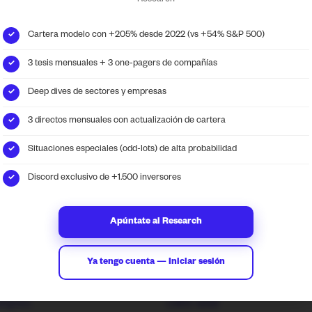
Research
A partir de aquí el contenido es solo para
Cartera modelo con +205% desde 2022 (vs +54% S&P 500)
✓
suscriptores de pago
3 tesis mensuales + 3 one-pagers de compañías
✓
uscríbete y aprovéchate de contenido exclusivo. Si ya
Deep dives de sectores y empresas
✓
stás suscrito
Iniciar Sesión
3 directos mensuales con actualización de cartera
✓
Situaciones especiales (odd-lots) de alta probabilidad
✓
Suscribirme
Discord exclusivo de +1.500 inversores
✓
Apúntate al Research
Ya tengo cuenta — Iniciar sesión
ransform data into
Contact
lligent investment
info@locosdewallstreet.
tegies.
LWS web