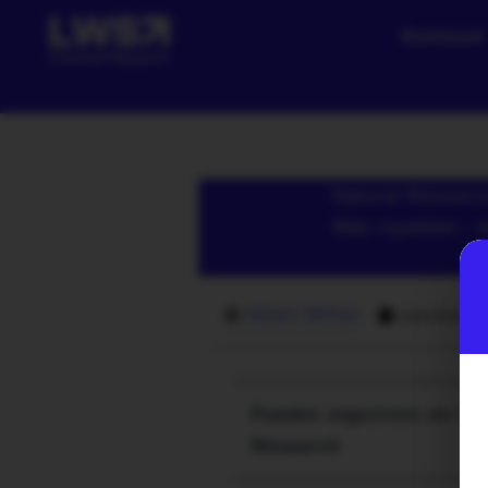
Dashboard
Natural Resourc
Más royalties - 
Albert Millan
noviembre
Puedes seguirnos en las
Research