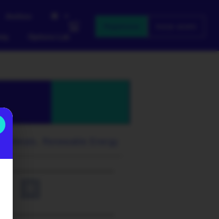
Archivo
Registrarse
Iniciar sesión
emy
Options Lab
nd Metals
,
Renewable Energy