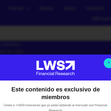
Informes
Directos
Cartera
Calendario
LWS Acad
e Partners
edición USA
×
 8, 2024
5:50 pm
Energy
,
Materials
,
Mining a
Este contenido es exclusivo de
 RRSS de Financial
miembros
Únete a +1.500 inversores que ya están batiendo al mercado con Financial