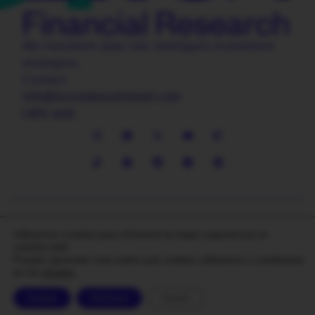
We transform data into intelligent investment
strategies.
Contact
info@locosdewallstreet.com
LWS web
Copyright © 2026
Terms and conditions
Utilizamos cookies para ofrecerte la mejor experiencia en
Locos de WallStreet
Cookies Policy
nuestra web.
Financial Research
Privacy policy
Puedes aprender más sobre qué cookies utilizamos o cambiarlas
en los
ajustes
.
Legal notice
Aceptar
Rechazar
Ajustes