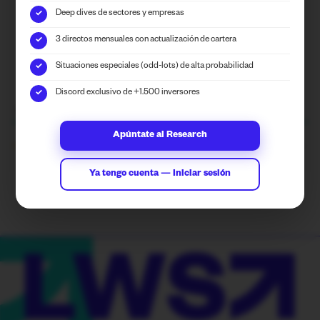
4.9
Deep dives de sectores y empresas
✓
Puntuación
3 directos mensuales con actualización de cartera
✓
Situaciones especiales (odd-lots) de alta probabilidad
✓
Discord exclusivo de +1.500 inversores
✓
3
COMENTARIOS
Más antiguo
Apúntate al Research
Ya tengo cuenta — Iniciar sesión