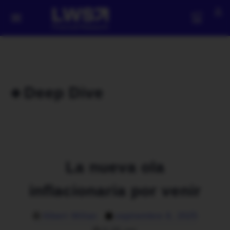
🔹Deep Dive
La nueva ola
inflacionaria por venir
Albert Millan
septiembre 8, 2025