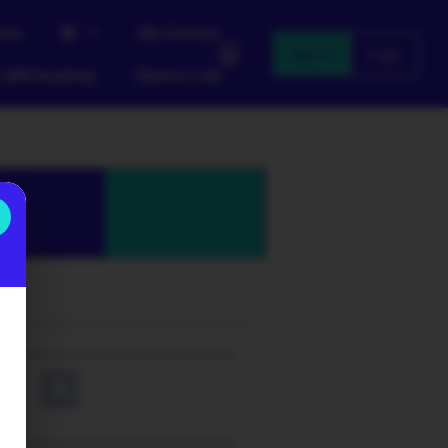
ive
My Courses
Sign in
Login
LWS Academy
Options Lab
y