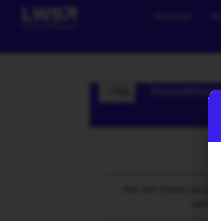
Dashboard
Re
Investmen
You can follow us on 
social