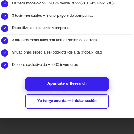
Cartera modelo con +205% desde 2022 (vs +54% S&P 500)
✓
3 tesis mensuales + 3 one-pagers de compañías
✓
Deep dives de sectores y empresas
✓
ransform data into
Contact
3 directos mensuales con actualización de cartera
✓
lligent investment
info@locosdewallstreet.
tegies.
LWS web
Situaciones especiales (odd-lots) de alta probabilidad
✓
Discord exclusivo de +1.500 inversores
✓
Apúntate al Research
Ya tengo cuenta — Iniciar sesión
Terms and conditions
Cookies Policy