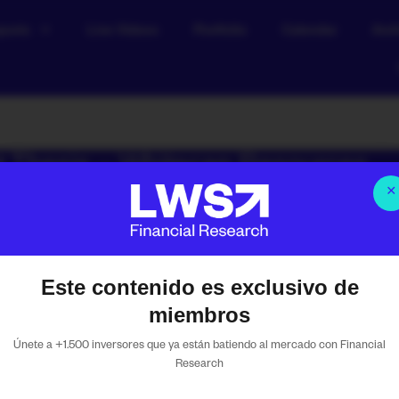
ports
Live Videos
Portfolio
Calendar
Arch
t Thesis – Whitecap Resources
×
Albert Millan
junio 1, 2026
4:17 pm
Energ
Este contenido es exclusivo de
miembros
our Financial Research
Únete a +1.500 inversores que ya están batiendo al mercado con Financial
Research
 media.