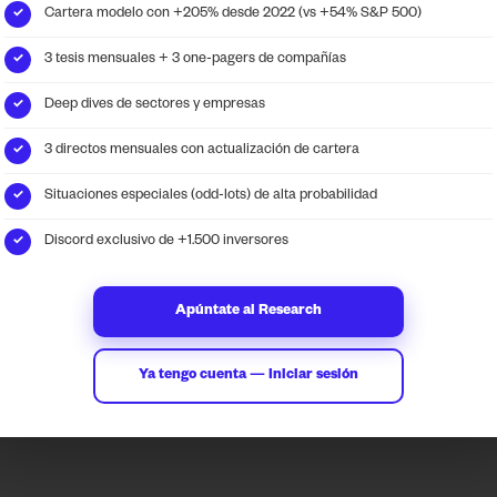
Cartera modelo con +205% desde 2022 (vs +54% S&P 500)
✓
3 tesis mensuales + 3 one-pagers de compañías
✓
Deep dives de sectores y empresas
✓
ransform data into
Contact
3 directos mensuales con actualización de cartera
✓
lligent investment
info@locosdewallstreet.
tegies.
LWS web
Situaciones especiales (odd-lots) de alta probabilidad
✓
Discord exclusivo de +1.500 inversores
✓
Apúntate al Research
Ya tengo cuenta — Iniciar sesión
Terms and conditions
Cookies Policy