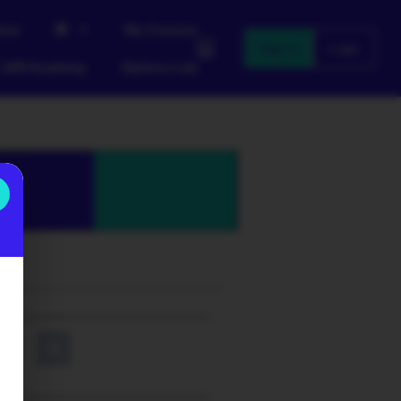
ive
My Courses
Sign in
Login
LWS Academy
Options Lab