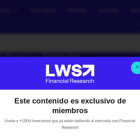
ports
Live Videos
Portfolio
Calendar
Arch
t Thesis – TOYA SA
×
Rodrigo Villanueva
mayo 4, 2026
3:38 pm
Este contenido es exclusivo de
miembros
our Financial Research
Únete a +1.500 inversores que ya están batiendo al mercado con Financial
Research
 media.