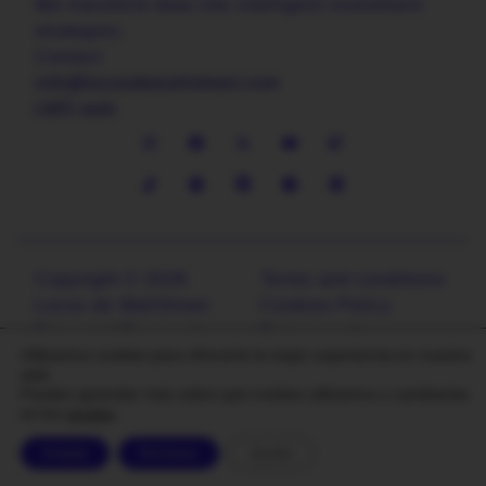
We transform data into intelligent investment
strategies.
Contact
info@locosdewallstreet.com
LWS web
Copyright © 2026
Terms and conditions
Locos de WallStreet
Cookies Policy
Financial Research
Privacy policy
Utilizamos cookies para ofrecerte la mejor experiencia en nuestra
Legal notice
web.
Puedes aprender más sobre qué cookies utilizamos o cambiarlas
en los
ajustes
.
Aceptar
Rechazar
Ajustes