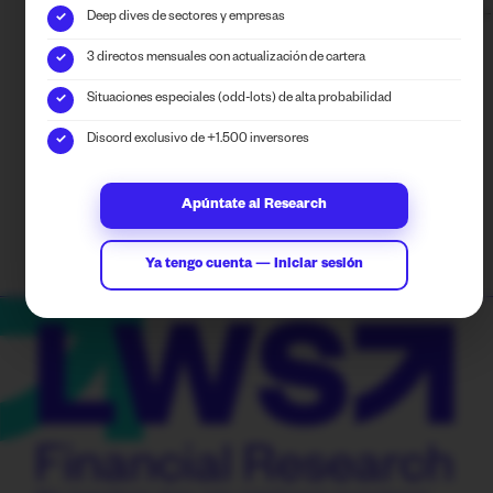
Deep dives de sectores y empresas
✓
3 directos mensuales con actualización de cartera
✓
Puedes seguirnos en las RRSS de
Situaciones especiales (odd-lots) de alta probabilidad
✓
Financial Research
Discord exclusivo de +1.500 inversores
✓
Apúntate al Research
Ya tengo cuenta — Iniciar sesión