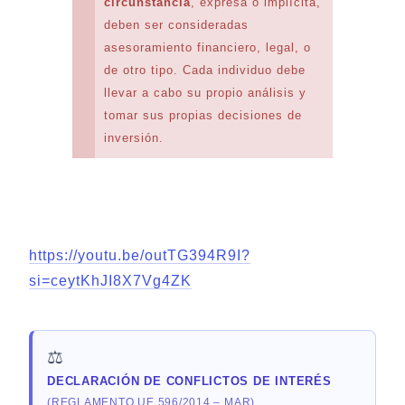
circunstancia
, expresa o implícita,
deben ser consideradas
asesoramiento financiero, legal, o
de otro tipo. Cada individuo debe
llevar a cabo su propio análisis y
tomar sus propias decisiones de
inversión.
https://youtu.be/outTG394R9I?
si=ceytKhJI8X7Vg4ZK
⚖️
DECLARACIÓN DE CONFLICTOS DE INTERÉS
(REGLAMENTO UE 596/2014 – MAR)