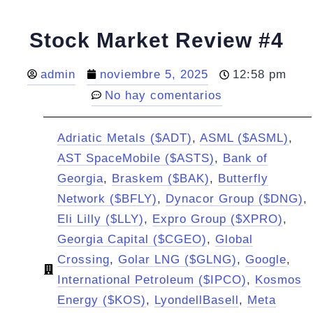
Stock Market Review #4
admin
noviembre 5, 2025
12:58 pm
No hay comentarios
Adriatic Metals ($ADT)
,
ASML ($ASML)
,
AST SpaceMobile ($ASTS)
,
Bank of
Georgia
,
Braskem ($BAK)
,
Butterfly
Network ($BFLY)
,
Dynacor Group ($DNG)
,
Eli Lilly ($LLY)
,
Expro Group ($XPRO)
,
Georgia Capital ($CGEO)
,
Global
Crossing
,
Golar LNG ($GLNG)
,
Google
,
International Petroleum ($IPCO)
,
Kosmos
Energy ($KOS)
,
LyondellBasell
,
Meta