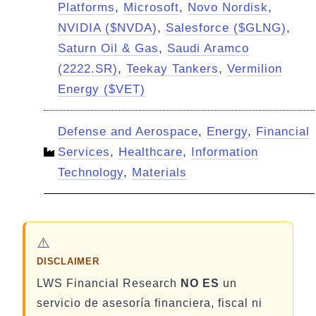
Platforms
,
Microsoft
,
Novo Nordisk
,
NVIDIA ($NVDA)
,
Salesforce ($GLNG)
,
Saturn Oil & Gas
,
Saudi Aramco
(2222.SR)
,
Teekay Tankers
,
Vermilion
Energy ($VET)
Defense and Aerospace
,
Energy
,
Financial
Services
,
Healthcare
,
Information
Technology
,
Materials
⚠️
DISCLAIMER
LWS Financial Research
NO ES
un
servicio de asesoría financiera, fiscal ni