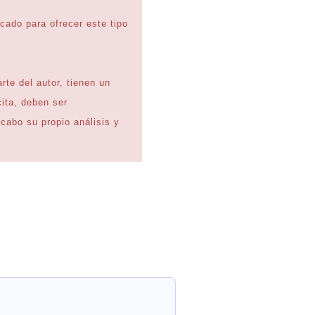
icado para ofrecer este tipo
te del autor, tienen un
cita, deben ser
 cabo su propio análisis y