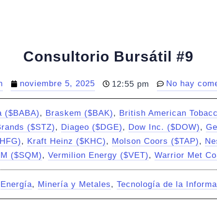
Consultorio Bursátil #9
n
noviembre 5, 2025
No hay come
12:55 pm
a ($BABA)
,
Braskem ($BAK)
,
British American Tobac
Brands ($STZ)
,
Diageo ($DGE)
,
Dow Inc. ($DOW)
,
Ge
$HFG)
,
Kraft Heinz ($KHC)
,
Molson Coors ($TAP)
,
Ne
M ($SQM)
,
Vermilion Energy ($VET)
,
Warrior Met C
,
Energía
,
Minería y Metales
,
Tecnología de la Inform