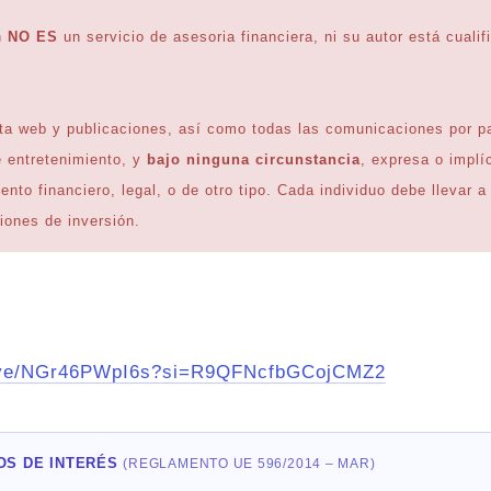
h
NO ES
un servicio de asesoria financiera, ni su autor está cualif
ta web y publicaciones, así como todas las comunicaciones por par
e entretenimiento, y
bajo ninguna circunstancia
, expresa o implí
to financiero, legal, o de otro tipo. Cada individuo debe llevar a
iones de inversión.
/live/NGr46PWpI6s?si=R9QFNcfbGCojCMZ2
OS DE INTERÉS
(REGLAMENTO UE 596/2014 – MAR)