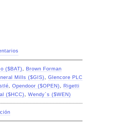
ntarios
co ($BAT)
,
Brown Forman
neral Mills ($GIS)
,
Glencore PLC
stlé
,
Opendoor ($OPEN)
,
Rigetti
oal ($HCC)
,
Wendy`s ($WEN)
ación