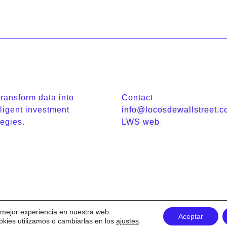
ransform data into
Contact
lligent investment
info@locosdewallstreet.
tegies.
LWS web
a mejor experiencia en nuestra web.
Aceptar
Terms and conditions
Cookies Policy
ies utilizamos o cambiarlas en los
ajustes
.