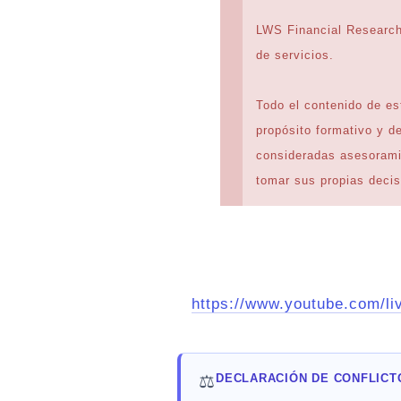
LWS Financial Researc
de servicios.
Todo el contenido de es
propósito formativo y d
consideradas asesoramien
tomar sus propias decis
https://www.youtube.com
⚖️
DECLARACIÓN DE CONFLICT