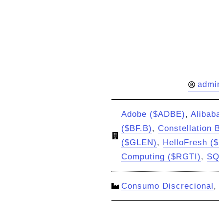
admi
Adobe ($ADBE)
,
Alibab
($BF.B)
,
Constellation 
($GLEN)
,
HelloFresh (
Computing ($RGTI)
,
SQ
Consumo Discrecional