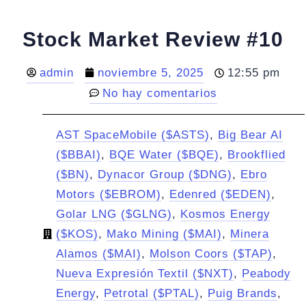
Stock Market Review #10
admin
noviembre 5, 2025
12:55 pm
No hay comentarios
AST SpaceMobile ($ASTS)
,
Big Bear AI
($BBAI)
,
BQE Water ($BQE)
,
Brookflied
($BN)
,
Dynacor Group ($DNG)
,
Ebro
Motors ($EBROM)
,
Edenred ($EDEN)
,
Golar LNG ($GLNG)
,
Kosmos Energy
($KOS)
,
Mako Mining ($MAI)
,
Minera
Alamos ($MAI)
,
Molson Coors ($TAP)
,
Nueva Expresión Textil ($NXT)
,
Peabody
Energy
,
Petrotal ($PTAL)
,
Puig Brands
,