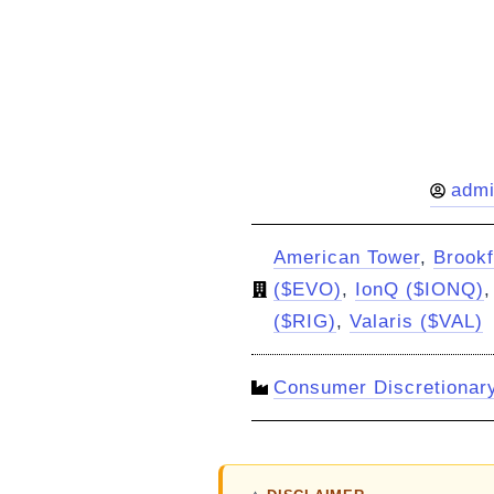
adm
American Tower
,
Brookf
($EVO)
,
IonQ ($IONQ)
($RIG)
,
Valaris ($VAL)
Consumer Discretionar