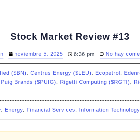
Stock Market Review #13
in
noviembre 5, 2025
No hay come
6:36 pm
lied ($BN)
,
Centrus Energy ($LEU)
,
Ecopetrol
,
Edenr
,
Puig Brands ($PUIG)
,
Rigetti Computing ($RGTI)
,
Ri
y
,
Energy
,
Financial Services
,
Information Technology