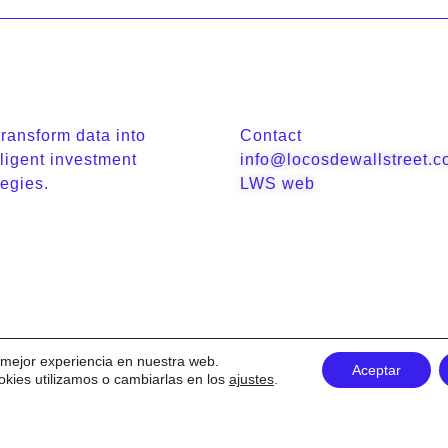
ransform data into
Contact
lligent investment
info@locosdewallstreet.
tegies.
LWS web
a mejor experiencia en nuestra web.
Aceptar
Terms and conditions
Cookies Policy
ies utilizamos o cambiarlas en los
ajustes
.