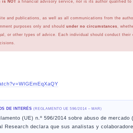
h
is NOT
a financial advisory service, nor is its author qualified t
ite and publications, as well as all communications from the autho
ainment purposes only and should
under no circumstances
, whethe
egal, or other types of advice. Each individual should conduct thei
cisions.
/watch?v=WlGEmEqXaQY
OS DE INTERÉS
(REGLAMENTO UE 596/2014 – MAR)
lamento (UE) n.º 596/2014 sobre abuso de mercado (
al Research declara que sus analistas y colaborador