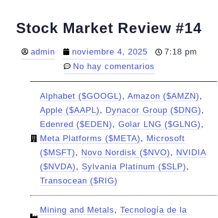
Stock Market Review #14
admin
noviembre 4, 2025
7:18 pm
No hay comentarios
Alphabet ($GOOGL)
,
Amazon ($AMZN)
,
Apple ($AAPL)
,
Dynacor Group ($DNG)
,
Edenred ($EDEN)
,
Golar LNG ($GLNG)
,
Meta Platforms ($META)
,
Microsoft
($MSFT)
,
Novo Nordisk ($NVO)
,
NVIDIA
($NVDA)
,
Sylvania Platinum ($SLP)
,
Transocean ($RIG)
Mining and Metals
,
Tecnología de la