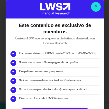
($CERT)
,
Ivanhoe Mines ($IVN)
,
Yancoal
×
($YAL)
Este contenido es exclusivo de
Energía
,
Minería y Metales
,
miembros
Telecomunicaciones
Únete a +1.500 inversores que ya están batiendo al mercado con
Financial Research
Cartera modelo con +205% desde 2022 (vs +54% S&P 500)
✓
Puedes seguirnos en las RRSS de
Financial Research
3 tesis mensuales + 3 one-pagers de compañías
✓
Deep dives de sectores y empresas
✓
3 directos mensuales con actualización de cartera
✓
Situaciones especiales (odd-lots) de alta probabilidad
✓
Discord exclusivo de +1.500 inversores
✓