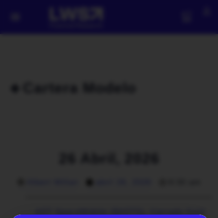
🔹Cartera Modelo
26 Abril, 2026
Albert Millan
abril 26, 2026
9:30 am
AST SpaceMobile ($ASTS)
,
Cerrado Gold