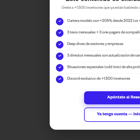
Únete a +1.500 inversores que ya están batiendo
Cartera modelo con +205% desde 2022 (vs
✓
3 tesis mensuales + 3 one-pagers de compañ
✓
Deep dives de sectores y empresas
✓
3 directos mensuales con actualización de car
✓
Situaciones especiales (odd-lots) de alta pro
✓
Discord exclusivo de +1.500 inversores
✓
Apúntate al Res
Ya tengo cuenta — Inic