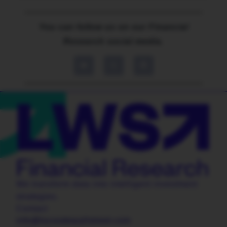
You can follow us on our Financial
Research social media.
We transform data into intelligent investment
strategies.
Contact
info@locosdewallstreet.com