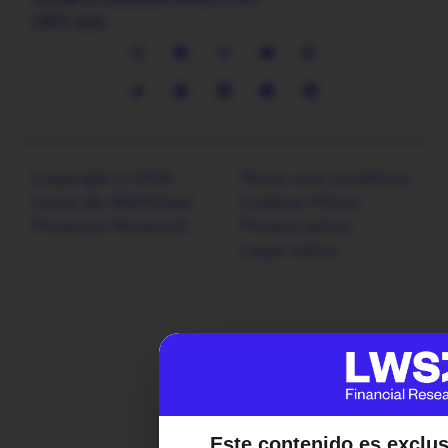
LWS web
Copyright © 2026
Terms and conditions
Locos de WallStreet
Cookies Policy
Financial Research
Privacy policy
Legal notice
Este contenido es exclu