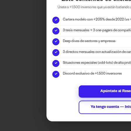
Únete a +1.500 inversores que ya están batiendo
Cartera modelo con +205% desde 2022 (vs
✓
3 tesis mensuales + 3 one-pagers de compañ
✓
Deep dives de sectores y empresas
✓
3 directos mensuales con actualización de car
✓
Situaciones especiales (odd-lots) de alta pro
✓
Discord exclusivo de +1.500 inversores
✓
Apúntate al Res
Ya tengo cuenta — Inic