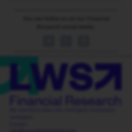
You can follow us on our Financial
Research social media.
We transform data into intelligent investment
strategies.
Contact
info@locosdewallstreet.com