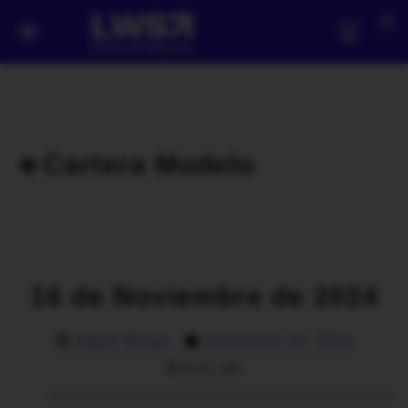
🔹Cartera Modelo
16 de Noviembre de 2024
Albert Millan
noviembre 16, 2024
9:11 am