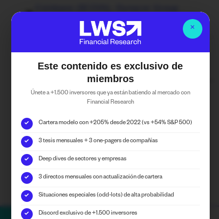
Coinbase ($COIN)
,
Dynacor Group
($DNG)
,
Israel Chemicals ($ICL)
×
Financial Services
,
Materials
,
Mining and
Este contenido es exclusivo de
Metals
miembros
Únete a +1.500 inversores que ya están batiendo al mercado con
Financial Research
Puedes seguirnos en las RRSS de
Financial Research
Cartera modelo con +205% desde 2022 (vs +54% S&P 500)
✓
3 tesis mensuales + 3 one-pagers de compañías
✓
Deep dives de sectores y empresas
✓
3 directos mensuales con actualización de cartera
✓
Situaciones especiales (odd-lots) de alta probabilidad
✓
Discord exclusivo de +1.500 inversores
✓