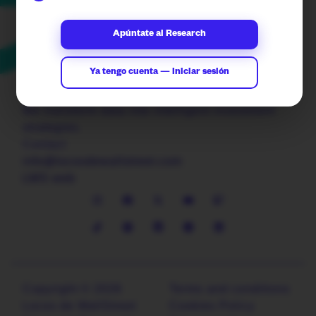
Apúntate al Research
Ya tengo cuenta — Iniciar sesión
We transform data into intelligent investment
strategies.
Contact
info@locosdewallstreet.com
LWS web
Copyright © 2026
Terms and conditions
Locos de WallStreet
Cookies Policy