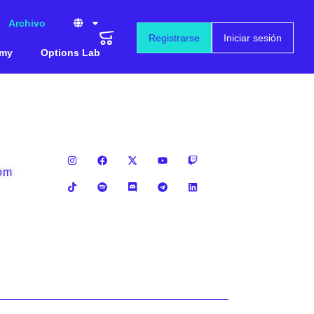
Archivo
Registrarse
Iniciar sesión
emy
Options Lab
com