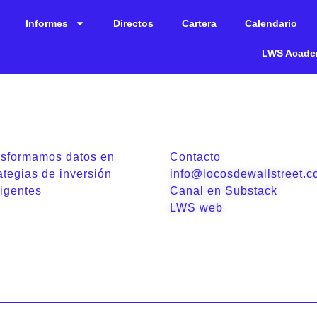
Informes
Directos
Cartera
Calendario
LWS Acad
nsformamos datos en
Contacto
ategias de inversión
info@locosdewallstreet.
ligentes
Canal en Substack
LWS web