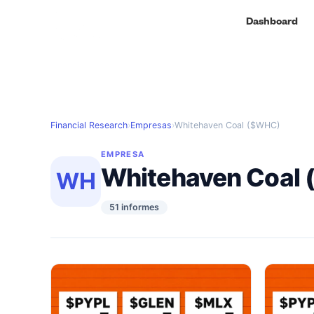
Dashboard
Financial Research
›
Empresas
›
Whitehaven Coal ($WHC)
EMPRESA
Whitehaven Coal
WH
51 informes