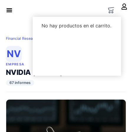
LWS Academy
Options Lab
No hay productos en el carrito.
Financial Research
›
Empresas
›
NVIDIA ($NVDA)
NV
EMPRESA
NVIDIA ($NVDA)
67 informes