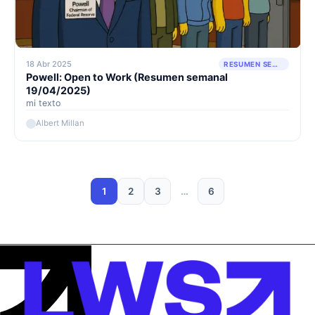
18 Abr 2025
RESUMEN SEMANAL
Powell: Open to Work (Resumen semanal
19/04/2025)
mi texto
Albert Millan
1
2
3
…
6