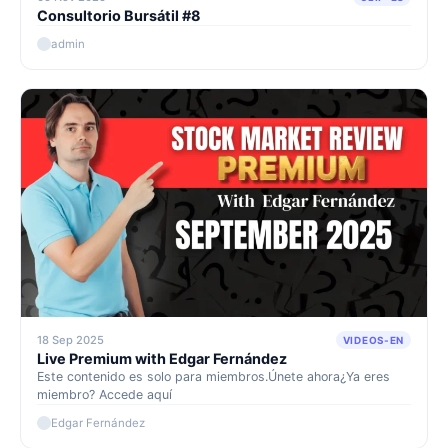
Consultorio Bursátil #8
admin
18 Sep 2025
VIDEOS-EN
Live Premium with Edgar Fernández
Este contenido es solo para miembros.Únete ahora¿Ya eres
miembro? Accede aquí
Edgar Fernández