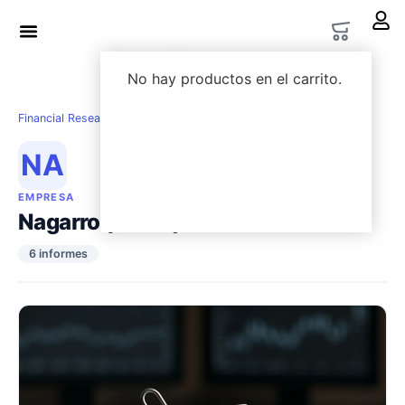
LWS Academy
Options Lab
No hay productos en el carrito.
Financial Research
›
Empresas
›
Nagarro ($NA9)
NA
EMPRESA
Nagarro ($NA9)
6 informes