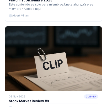
Watchlist Diciembre 2025
Este contenido es solo para miembros.Únete ahora¿Ya eres
miembro? Accede aquí
Albert Millan
05 Nov 2025
CLIP-EN
Stock Market Review #9