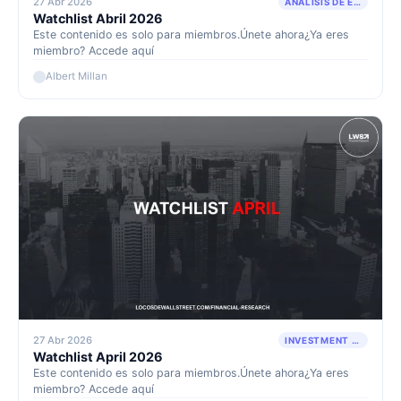
27 Abr 2026
ANÁLISIS DE EMPRESAS
Watchlist Abril 2026
Este contenido es solo para miembros.Únete ahora¿Ya eres
miembro? Accede aquí
Albert Millan
27 Abr 2026
INVESTMENT THESIS
Watchlist April 2026
Este contenido es solo para miembros.Únete ahora¿Ya eres
miembro? Accede aquí