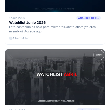
17 Jun 2026
ANÁLISIS DE EMPRESAS
Watchlist Junio 2026
Este contenido es solo para miembros.Únete ahora¿Ya eres
miembro? Accede aquí
Albert Millan