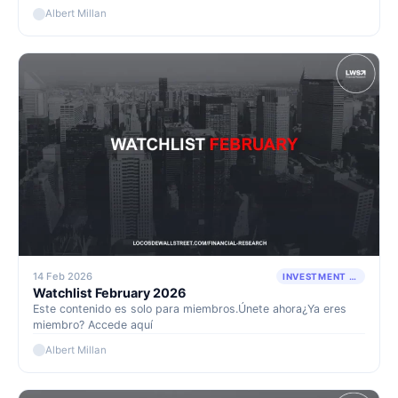
Albert Millan
14 Feb 2026
INVESTMENT THESIS
Watchlist February 2026
Este contenido es solo para miembros.Únete ahora¿Ya eres
miembro? Accede aquí
Albert Millan