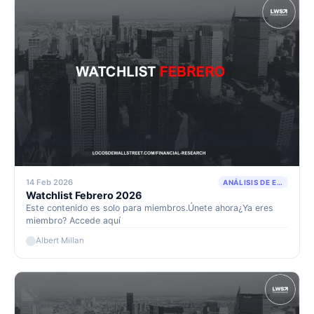
14 Feb 2026
ANÁLISIS DE EMPRESAS
Watchlist Febrero 2026
Este contenido es solo para miembros.Únete ahora¿Ya eres
miembro? Accede aquí
Albert Millan