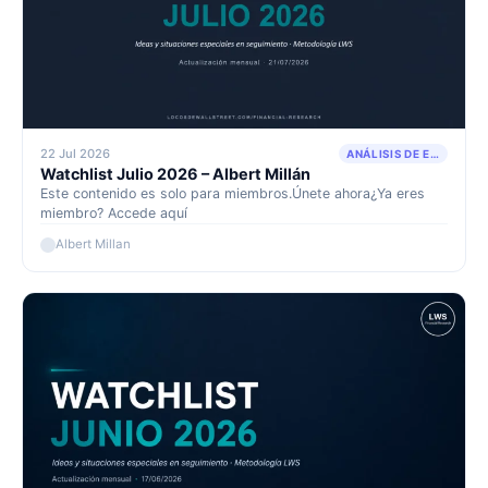
22 Jul 2026
ANÁLISIS DE EMPRESAS
Watchlist Julio 2026 – Albert Millán
Este contenido es solo para miembros.Únete ahora¿Ya eres
miembro? Accede aquí
Albert Millan