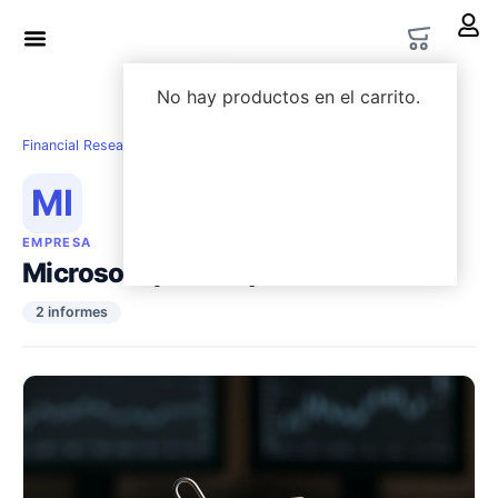
LWS Academy
Options Lab
No hay productos en el carrito.
Financial Research
›
Empresas
›
Microsoft ($MSFT)
MI
EMPRESA
Microsoft ($MSFT)
2 informes