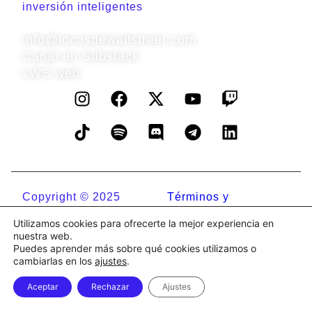
inversión inteligentes
Contacto
info@locosdewallstreet.com
Canal en Substack
LWS web
Copyright © 2025
Términos y
Locos de WallStreet
condiciones
Utilizamos cookies para ofrecerte la mejor experiencia en
Financial Research
Política de cookies
nuestra web.
Política de privacidad
Puedes aprender más sobre qué cookies utilizamos o
cambiarlas en los
ajustes
.
Aviso legal
Aceptar
Rechazar
Ajustes