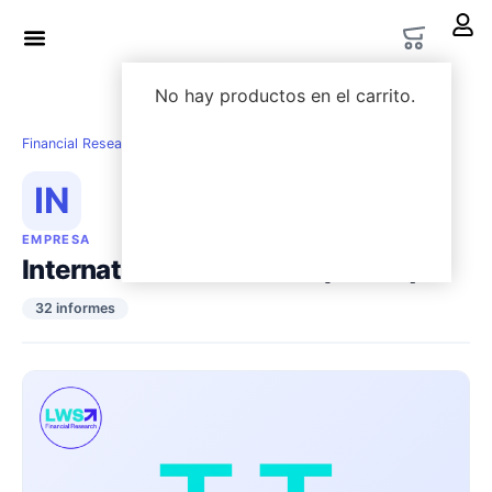
LWS Academy
Options Lab
No hay productos en el carrito.
Financial Research
›
Empresas
›
International Petroleum ($IPCO)
IN
EMPRESA
International Petroleum ($IPCO)
32 informes