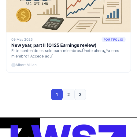
09 May 2025
PORTFOLIO
New year, part II (Q125 Earnings review)
Este contenido es solo para miembros.Únete ahora¿Ya eres
miembro? Accede aquí
Albert Millan
1
2
3