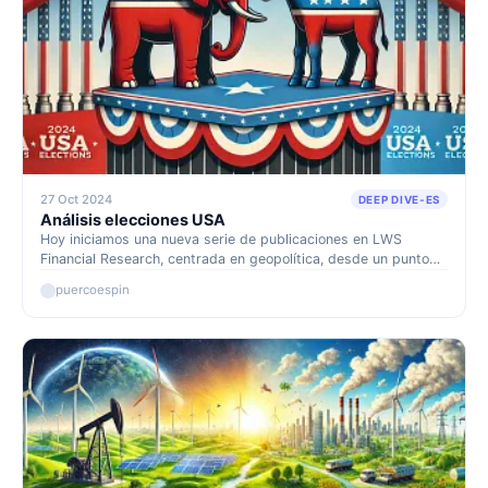
27 Oct 2024
DEEP DIVE-ES
Análisis elecciones USA
Hoy iniciamos una nueva serie de publicaciones en LWS
Financial Research, centrada en geopolítica, desde un punto
de vista de impacto en los mercados y liderada por Aleix
puercoespin
Amorós, nuestro más reciente fichaje (ya habéis leído textos
suyos en la contextualización de ideas de inversión, como en
Gulf Keystone Petroleum o Israel Chemicals y en nuestros
resúmenes semanales).