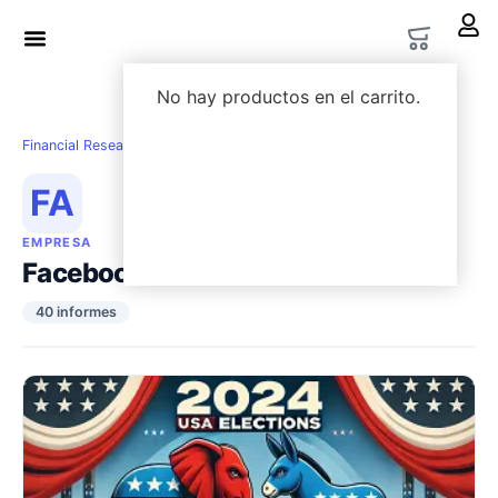
LWS Academy
Options Lab
No hay productos en el carrito.
Financial Research
›
Empresas
›
Facebook
FA
EMPRESA
Facebook
40 informes