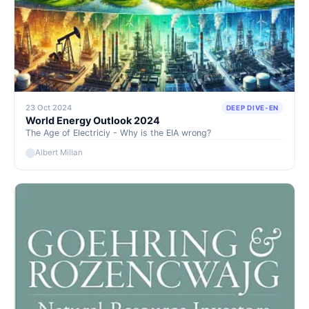
23 Oct 2024
DEEP DIVE-EN
World Energy Outlook 2024
The Age of Electriciy - Why is the EIA wrong?
Albert Millan