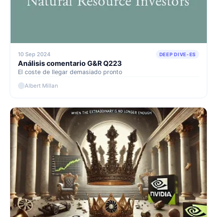
10 Sep 2024
DEEP DIVE-ES
Análisis comentario G&R Q223
El coste de llegar demasiado pronto
Albert Millan