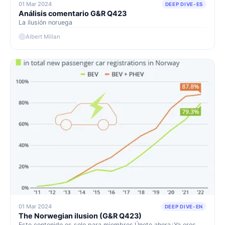
01 Mar 2024
DEEP DIVE-ES
Análisis comentario G&R Q423
La ilusión noruega
Albert Millan
01 Mar 2024
DEEP DIVE-EN
The Norwegian ilusion (G&R Q423)
Este contenido es solo para miembros.Únete ahora¿Ya eres