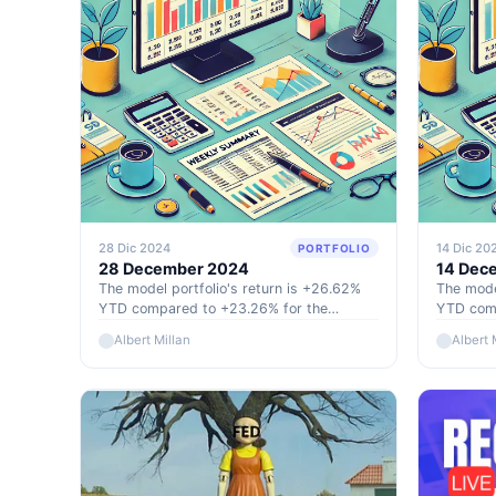
28 Dic 2024
14 Dic 20
PORTFOLIO
28 December 2024
14 Dec
The model portfolio's return is +26.62%
The mode
YTD compared to +23.26% for the
YTD comp
S&P500, and +64.59% versus +44.59%
S&P500,
Albert Millan
Albert 
for the S&P500 since inception
for the 
(September 2022).
(Septemb