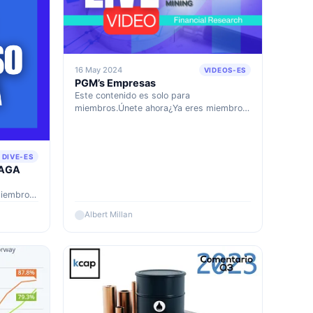
16 May 2024
VIDEOS-ES
PGM’s Empresas
Este contenido es solo para
miembros.Únete ahora¿Ya eres miembro?
Accede aquí
 DIVE-ES
MAGA
miembro?
Albert Millan