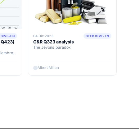
04 Dic 2023
 DIVE-EN
DEEP DIVE-EN
R Q423)
G&R Q323 analysis
The Jevons paradox
miembro?
Albert Millan