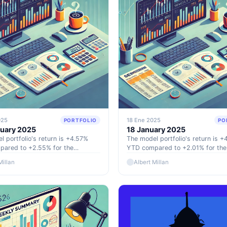
025
18 Ene 2025
PORTFOLIO
PO
ruary 2025
18 January 2025
 portfolio's return is +4.57%
The model portfolio's return is 
ared to +2.55% for the
YTD compared to +2.01% for th
 and +70.67% versus +45.72%
and +70.85% versus +45.48% for
Millan
Albert Millan
S&P500 since inception
S&P500 since inception (Septem
er 2022).
2022).