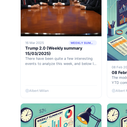
16 Mar 2025
WEEKLY SUMMARY
Trump 2.0 (Weekly summary
15/03/2025)
There have been quite a few interesting
events to analyze this week, and below I
08 Feb 2
list the most noteworthy news.
08 Feb
The model
YTD comp
S&P500,
Albert Millan
Albert 
for the 
(Septemb