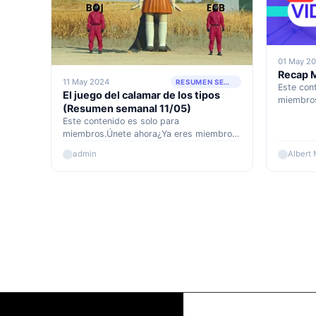
01 May 2
Recap 
11 May 2024
RESUMEN SEMANAL
Este con
El juego del calamar de los tipos
miembros
(Resumen semanal 11/05)
Accede a
Este contenido es solo para
miembros.Únete ahora¿Ya eres miembro?
Accede aquí
admin
Albert 