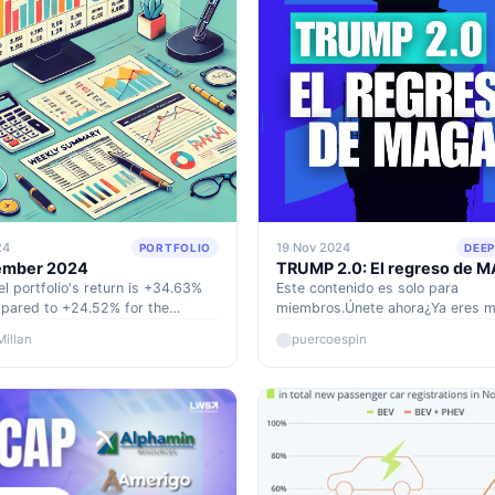
24
19 Nov 2024
PORTFOLIO
DEEP
ember 2024
TRUMP 2.0: El regreso de 
l portfolio's return is +34.63%
Este contenido es solo para
ared to +24.52% for the
miembros.Únete ahora¿Ya eres 
 and +72.63% versus +45.85%
Accede aquí
Millan
puercoespin
S&P500 since inception
er 2022).