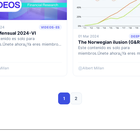
024
VIDEOS-ES
Mensual 2024-VI
01 Mar 2024
DEEP
tenido es solo para
The Norwegian ilusion (G&
.Únete ahora¿Ya eres miembro?
Este contenido es solo para
quí
miembros.Únete ahora¿Ya eres 
Accede aquí
Millan
Albert Millan
1
2