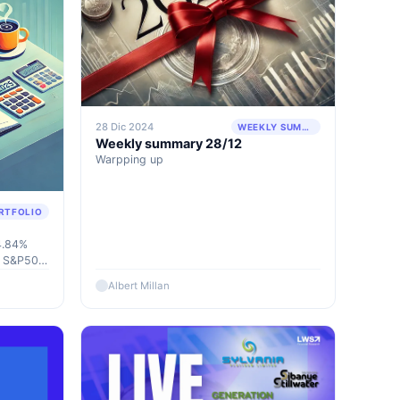
28 Dic 2024
WEEKLY SUMMARY
Weekly summary 28/12
Warpping up
RTFOLIO
+4.84%
e S&P500,
 the
Albert Millan
ber