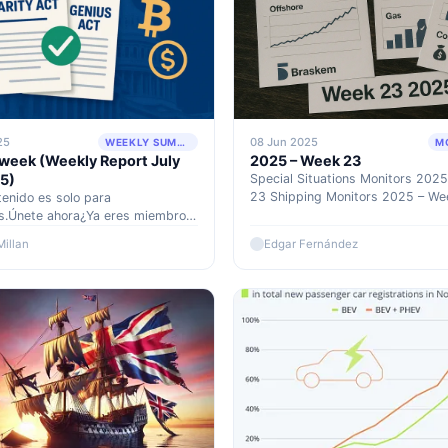
25
08 Jun 2025
WEEKLY SUMMARY
M
week (Weekly Report July
2025 – Week 23
5)
Special Situations Monitors 202
23 Shipping Monitors 2025 – We
tenido es solo para
VLCC The market plunged further
.Únete ahora¿Ya eres miembro?
week, although a floor seems to 
quí
Millan
Edgar Fernández
been found and rates in the Midd
Gulf and West Africa have argua
started to rebound. The rate for 
270,000 mt Middle East Gulf to C
[…]