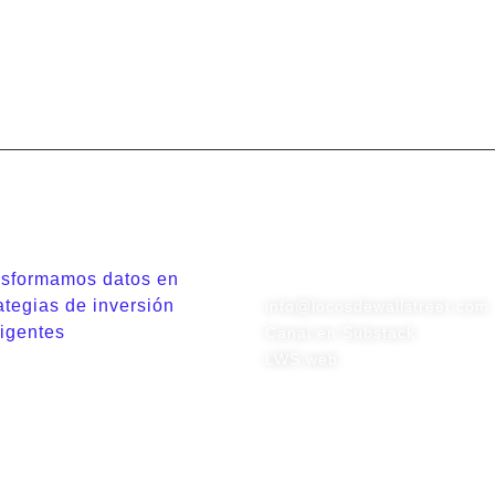
Contacto
nsformamos datos en
ategias de inversión
info@locosdewallstreet.com
ligentes
Canal en Substack
LWS web