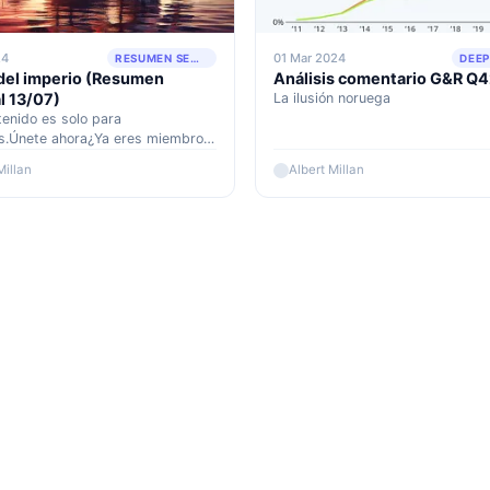
24
01 Mar 2024
RESUMEN SEMANAL
DEEP
l del imperio (Resumen
Análisis comentario G&R Q
 13/07)
La ilusión noruega
tenido es solo para
.Únete ahora¿Ya eres miembro?
quí
Millan
Albert Millan