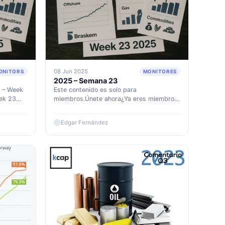
08 Jun 2025
ONITORS
MONITORES
2025 – Semana 23
5 – Week
Este contenido es solo para
ek 23
miembros.Únete ahora¿Ya eres miembro?
 this
Accede aquí
have
Edgar Fernández
le East
bly
the
hina trip