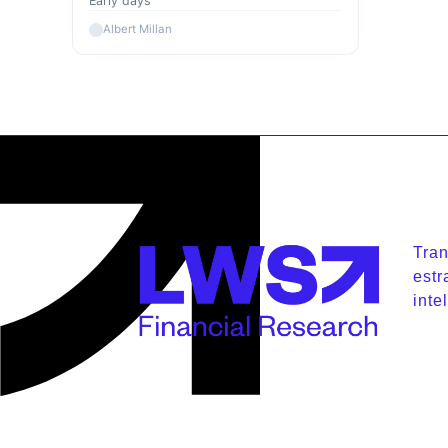
Early days
Albert Millan
Tra
estr
inte