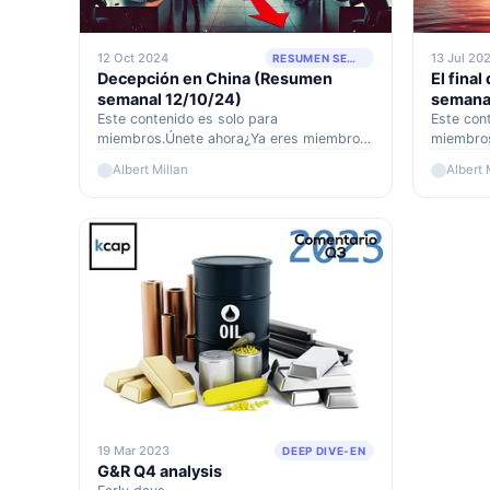
12 Oct 2024
13 Jul 20
RESUMEN SEMANAL
Decepción en China (Resumen
El fina
semanal 12/10/24)
semanal
Este contenido es solo para
Este con
miembros.Únete ahora¿Ya eres miembro?
miembros
Accede aquí
Accede a
Albert Millan
Albert 
19 Mar 2023
DEEP DIVE-EN
G&R Q4 analysis