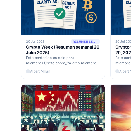
20 Jul 2025
20 Jul 20
RESUMEN SEMANAL
Crypto Week (Resumen semanal 20
Crypto 
Julio 2025)
20, 202
Este contenido es solo para
Este con
miembros.Únete ahora¿Ya eres miembro?
miembros
Accede aquí
Accede a
Albert Millan
Albert 