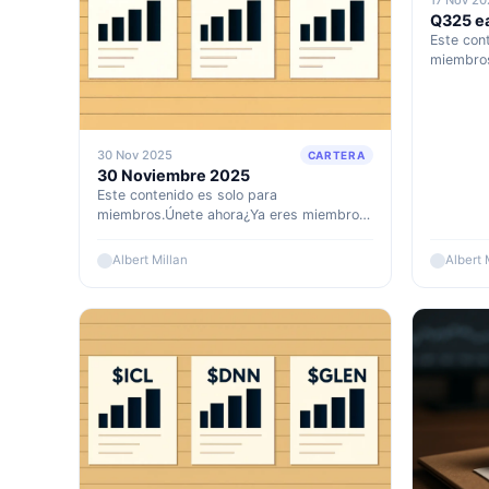
17 Nov 20
Q325 ear
Este con
miembros
Accede a
30 Nov 2025
CARTERA
30 Noviembre 2025
Este contenido es solo para
miembros.Únete ahora¿Ya eres miembro?
Accede aquí
Albert Millan
Albert 