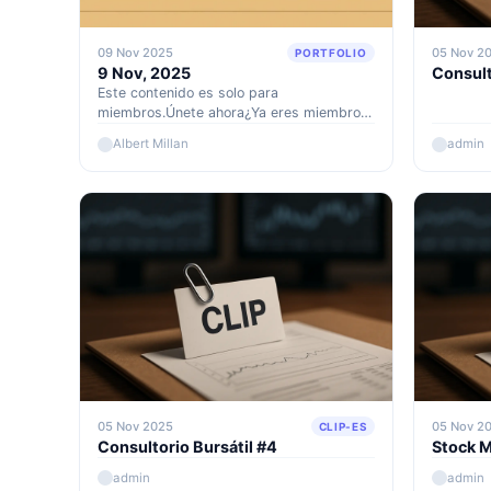
09 Nov 2025
05 Nov 2
PORTFOLIO
9 Nov, 2025
Consult
Este contenido es solo para
miembros.Únete ahora¿Ya eres miembro?
Accede aquí
Albert Millan
admin
05 Nov 2025
05 Nov 2
CLIP-ES
Consultorio Bursátil #4
Stock M
admin
admin