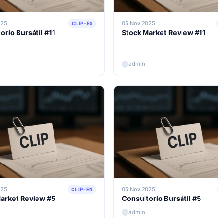
025
05 Nov 2025
CLIP-ES
orio Bursátil #11
Stock Market Review #11
admin
025
05 Nov 2025
CLIP-EN
arket Review #5
Consultorio Bursátil #5
admin