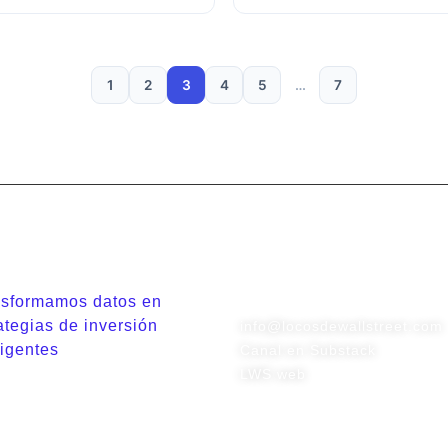
1
2
3
4
5
…
7
Contacto
nsformamos datos en
ategias de inversión
info@locosdewallstreet.com
ligentes
Canal en Substack
LWS web