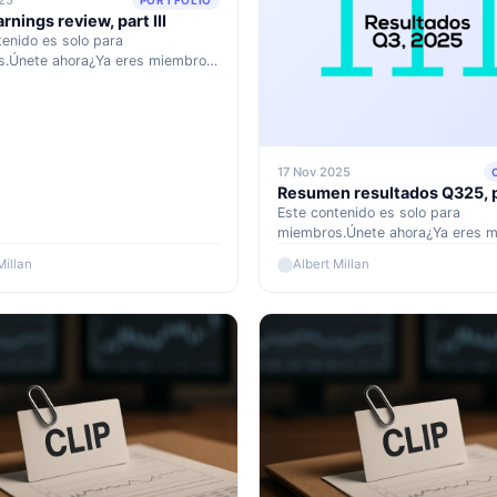
25
PORTFOLIO
nings review, part III
tenido es solo para
.Únete ahora¿Ya eres miembro?
quí
17 Nov 2025
Resumen resultados Q325, pa
Este contenido es solo para
miembros.Únete ahora¿Ya eres 
Accede aquí
Millan
Albert Millan