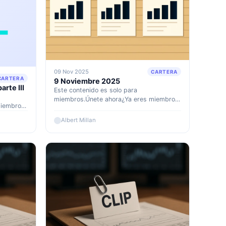
09 Nov 2025
CARTERA
CARTERA
9 Noviembre 2025
rte III
Este contenido es solo para
miembros.Únete ahora¿Ya eres miembro?
miembro?
Accede aquí
Albert Millan