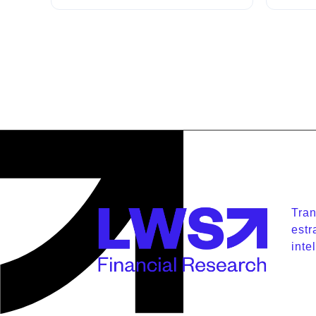
Tra
estr
inte