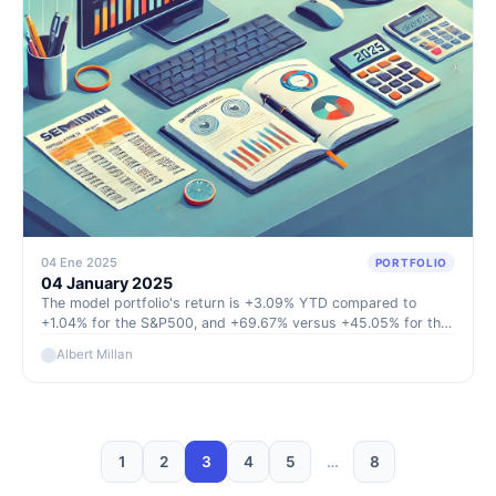
04 Ene 2025
PORTFOLIO
04 January 2025
The model portfolio's return is +3.09% YTD compared to
+1.04% for the S&P500, and +69.67% versus +45.05% for the
S&P500 since inception (September 2022).
Albert Millan
1
2
3
4
5
…
8