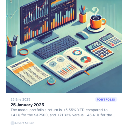
25 Ene 2025
PORTFOLIO
25 January 2025
The model portfolio's return is +5.55% YTD compared to
+4.1% for the S&P500, and +71.33% versus +46.41% for the
S&P500 since inception (September 2022).
Albert Millan