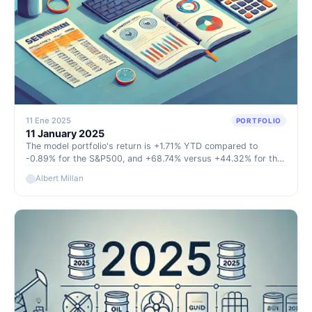
11 Ene 2025
PORTFOLIO
11 January 2025
The model portfolio's return is +1.71% YTD compared to
-0.89% for the S&P500, and +68.74% versus +44.32% for the
S&P500 since inception (September 2022).
Albert Millan