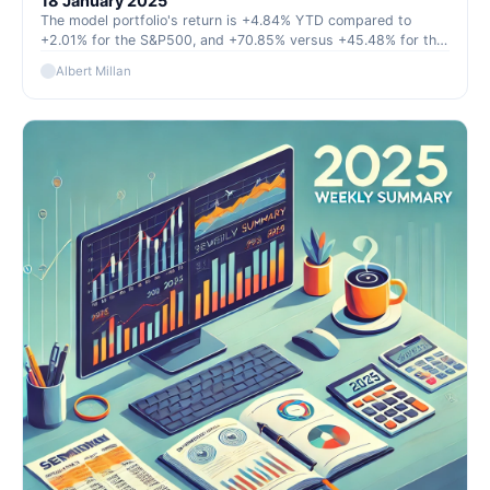
18 January 2025
The model portfolio's return is +4.84% YTD compared to
+2.01% for the S&P500, and +70.85% versus +45.48% for the
S&P500 since inception (September 2022).
Albert Millan