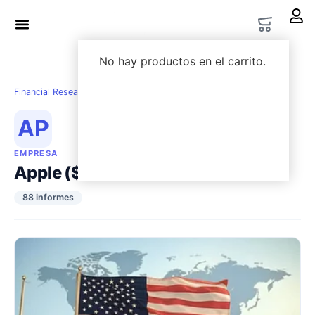
LWS Academy
Options Lab
No hay productos en el carrito.
Financial Research
›
Empresas
›
Apple ($AAPL)
AP
EMPRESA
Apple ($AAPL)
88 informes