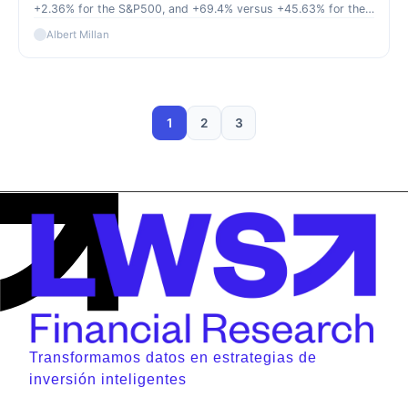
+2.36% for the S&P500, and +69.4% versus +45.63% for the
S&P500 since inception (September 2022).
Albert Millan
1
2
3
Transformamos datos en estrategias de
inversión inteligentes
Contacto