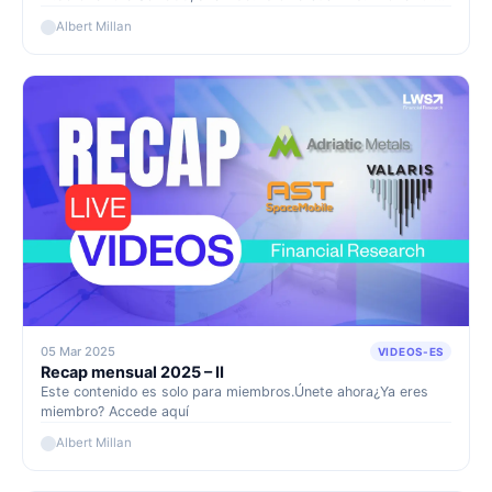
S&P500 since inception (September 2022).
Albert Millan
05 Mar 2025
VIDEOS-ES
Recap mensual 2025 – II
Este contenido es solo para miembros.Únete ahora¿Ya eres
miembro? Accede aquí
Albert Millan