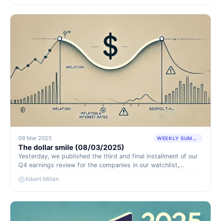
09 Mar 2025
WEEKLY SUMMARY
The dollar smile (08/03/2025)
Yesterday, we published the third and final installment of our
Q4 earnings review for the companies in our watchlist,
covering $ICL, $GLNG, and $VET.TO. The remaining companies
Albert Millan
that have yet to be discussed will be covered in detail in our
weekly reports and on Discord.