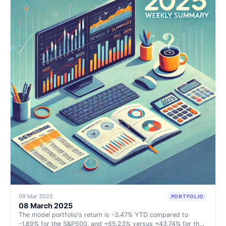
09 Mar 2025
PORTFOLIO
08 March 2025
The model portfolio's return is -3.47% YTD compared to
-1.89% for the S&P500, and +65.23% versus +43.74% for the