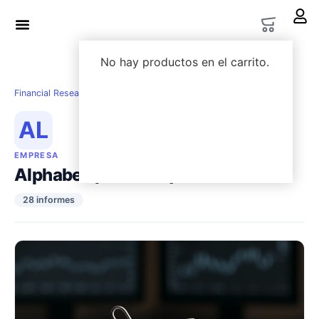
LWS Academy
Options Lab
No hay productos en el carrito.
Financial Research
›
Empresas
›
Alphabet ($GOOGL)
AL
EMPRESA
Alphabet ($GOOGL)
28 informes