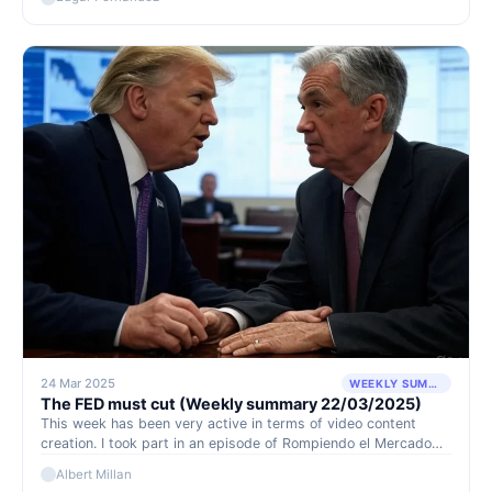
24 Mar 2025
WEEKLY SUMMARY
The FED must cut (Weekly summary 22/03/2025)
This week has been very active in terms of video content
creation. I took part in an episode of Rompiendo el Mercado
alongside Edgar and, most notably, conducted an interview
Albert Millan
with the CEO of Dynacor, one of our core positions.