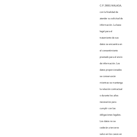
C.P. 29001 MALAGA,
con la finalidad de
atender su solicitud de
información. La base
legal para el
tratamiento de sus
datos se encuentra en
el consentimiento
prestado para el envío
de información. Los
datos proporcionados
se conservarán
mientras se mantenga
la relación contractual
o durante los años
necesarios para
cumplir con las
obligaciones legales.
Los datos no se
cederán a terceros
salvo en los casos en