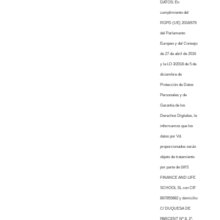
DATOS: En
cumplimiento del
RGPD (UE) 2016/679
del Parlamento
Europeo y del Consejo
de 27 de abril de 2016
y la LO 3/2018 de 5 de
diciembre de
Protección de Datos
Personales y de
Garantía de los
Derechos Digitales, le
informamos que los
datos por Vd.
proporcionados serán
objeto de tratamiento
por parte de LWS
FINANCE AND LIFE
SCHOOL SL con CIF
B67855882 y domicilio
C/ DUQUESA DE
PARCENT Nº 8, 1º,