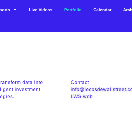
ports
Live Videos
Portfolio
Calendar
Arch
ransform data into
Contact
lligent investment
info@locosdewallstreet.
tegies.
LWS web