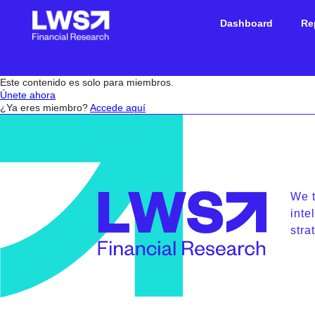
Dashboard
Re
Este contenido es solo para miembros.
Únete ahora
¿Ya eres miembro?
Accede aquí
We t
inte
stra