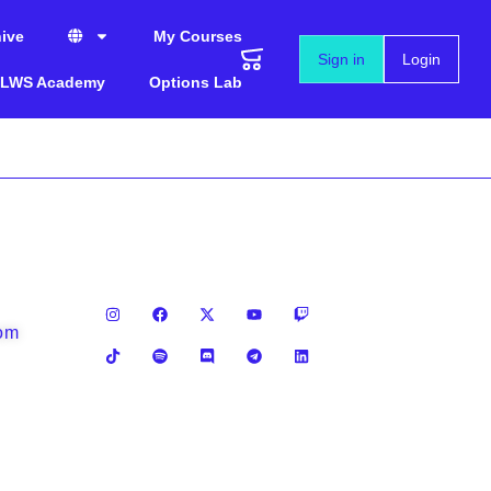
ive
My Courses
Sign in
Login
LWS Academy
Options Lab
com