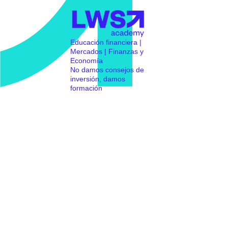
Educación financiera |
Mercados | Finanzas y
Economía
No damos consejos de
inversión, damos
formación