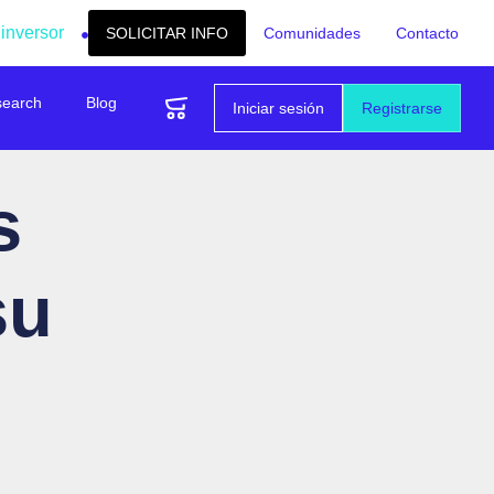
 inversor
SOLICITAR INFO
Comunidades
Contacto
search
Blog
Iniciar sesión
Registrarse
s
su