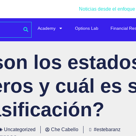
Noticias desde el enfoque
Academy
Options Lab
Financial Re
on los estado
eros y cuál es 
asificación?
Uncategorized
Che Cabello
#estebaranz