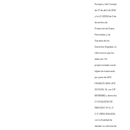
Europeo y del Consejo
de 27 de abril de 2016
y la LO 3/2018 de 5 de
diciembre de
Protección de Datos
Personales y de
Garantía de los
Derechos Digitales, le
informamos que los
datos por Vd.
proporcionados serán
objeto de tratamiento
por parte de LWS
FINANCE AND LIFE
SCHOOL SL con CIF
B67855882 y domicilio
C/ DUQUESA DE
PARCENT Nº 8, 1º,
C.P. 29001 MALAGA,
con la finalidad de
atender su solicitud de