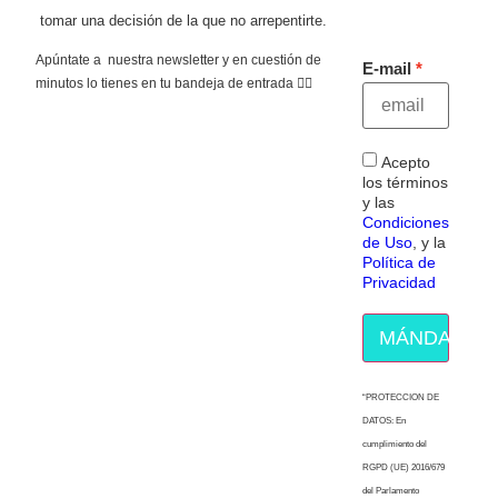
tomar una decisión de la que no arrepentirte.
Apúntate a nuestra newsletter y en cuestión de
E-mail
minutos lo tienes en tu bandeja de entrada 👇🏻
Acepto
los términos
y las
Condiciones
de Uso
, y la
Política de
Privacidad
MÁNDAME E
“PROTECCION DE
DATOS: En
cumplimiento del
RGPD (UE) 2016/679
del Parlamento