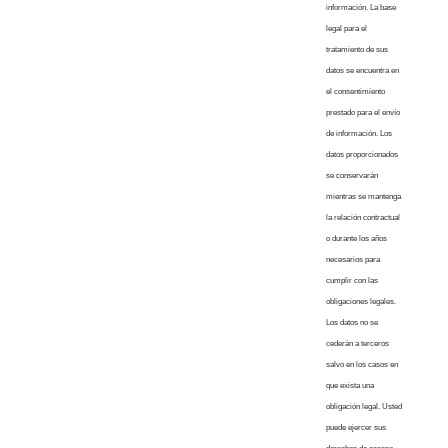
información. La base
legal para el
tratamiento de sus
datos se encuentra en
el consentimiento
prestado para el envío
de información. Los
datos proporcionados
se conservarán
mientras se mantenga
la relación contractual
o durante los años
necesarios para
cumplir con las
obligaciones legales.
Los datos no se
cederán a terceros
salvo en los casos en
que exista una
obligación legal. Usted
puede ejercer sus