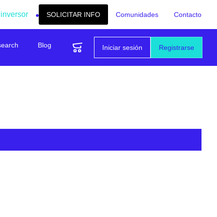
 inversor
SOLICITAR INFO
Comunidades
Contacto
search
Blog
Iniciar sesión
Registrarse