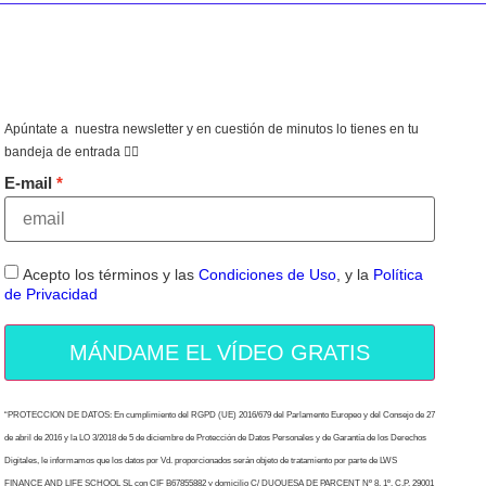
Apúntate a nuestra newsletter y en cuestión de minutos lo tienes en tu
bandeja de entrada 👇🏻
E-mail
Acepto los términos y las
Condiciones de Uso
, y la
Política
de Privacidad
MÁNDAME EL VÍDEO GRATIS
“PROTECCION DE DATOS: En cumplimiento del RGPD (UE) 2016/679 del Parlamento Europeo y del Consejo de 27
de abril de 2016 y la LO 3/2018 de 5 de diciembre de Protección de Datos Personales y de Garantía de los Derechos
Digitales, le informamos que los datos por Vd. proporcionados serán objeto de tratamiento por parte de LWS
FINANCE AND LIFE SCHOOL SL con CIF B67855882 y domicilio C/ DUQUESA DE PARCENT Nº 8, 1º, C.P. 29001