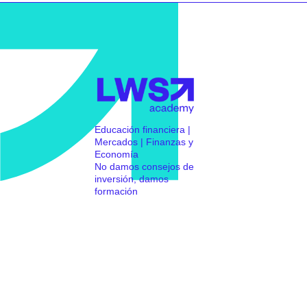
Educación financiera |
Mercados | Finanzas y
Economía
No damos consejos de
inversión, damos
formación