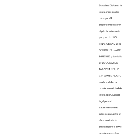
Derechos Digitales, le
informamos que los
datos por Vd.
proporcionados serán
objeto de tratamiento
por parte de LWS
FINANCE AND LIFE
SCHOOL SL con CIF
B67855882 y domicilio
C/ DUQUESA DE
PARCENT Nº 8, 1º,
C.P. 29001 MALAGA,
con la finalidad de
atender su solicitud de
información. La base
legal para el
tratamiento de sus
datos se encuentra en
el consentimiento
prestado para el envío
de información. Los