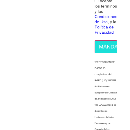
Acepto
los términos
y las
Condiciones
de Uso
, y la
Política de
Privacidad
MÁNDAME E
“PROTECCION DE
DATOS: En
cumplimiento del
RGPD (UE) 2016/679
del Parlamento
Europeo y del Consejo
de 27 de abril de 2016
y la LO 3/2018 de 5 de
diciembre de
Protección de Datos
Personales y de
Garantía de los