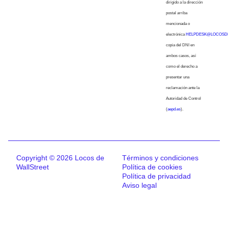
dirigido a la dirección
postal arriba
mencionada o
electrónica
HELPDESK@LOCOSD
copia del DNI en
ambos casos, así
como el derecho a
presentar una
reclamación ante la
Autoridad de Control
(
aepd.es
).
Copyright © 2026 Locos de
Términos y condiciones
WallStreet
Política de cookies
Política de privacidad
Aviso legal