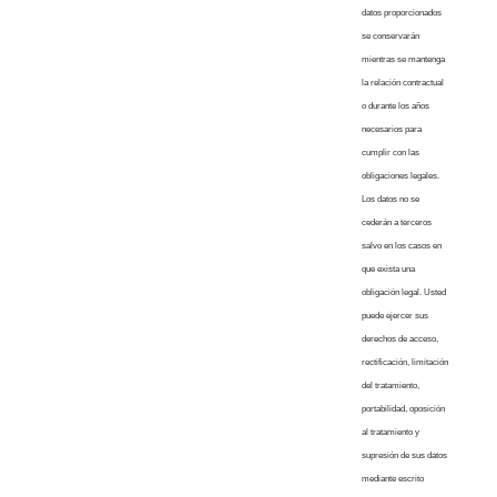
datos proporcionados
se conservarán
mientras se mantenga
la relación contractual
o durante los años
necesarios para
cumplir con las
obligaciones legales.
Los datos no se
cederán a terceros
salvo en los casos en
que exista una
obligación legal. Usted
puede ejercer sus
derechos de acceso,
rectificación, limitación
del tratamiento,
portabilidad, oposición
al tratamiento y
supresión de sus datos
mediante escrito