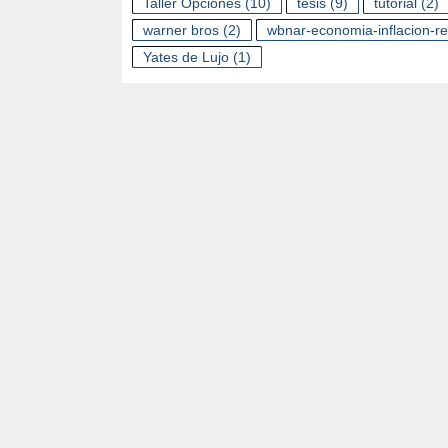
Taller Opciones
(10)
tesis
(9)
tutorial
(2)
warner bros
(2)
wbnar-economia-inflacion-r
Yates de Lujo
(1)
A
D
E