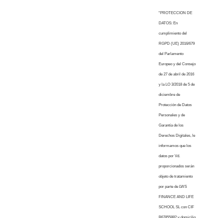
“PROTECCION DE
DATOS: En
cumplimiento del
RGPD (UE) 2016/679
del Parlamento
Europeo y del Consejo
de 27 de abril de 2016
y la LO 3/2018 de 5 de
diciembre de
Protección de Datos
Personales y de
Garantía de los
Derechos Digitales, le
informamos que los
datos por Vd.
proporcionados serán
objeto de tratamiento
por parte de LWS
FINANCE AND LIFE
SCHOOL SL con CIF
B67855882 y domicilio