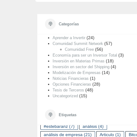
Categorías
Categorías
CO
FR
(55)
Análisis de Empresas
(24)
Aprender a Invertir
(57)
Comunidad Summit Network
(56)
Comunidad Free
(3)
Economía para ser un Inversor Total
(18)
Inversión en Materias Primas
(4)
Inversión en sector del Shipping
(14)
Modelización de Empresas
(1)
Noticias Financieras
(28)
Opciones Financieras
(48)
Tesis de Terceros
(15)
Uncategorized
ETIQUETAS
Etiquetas
#estebaranz
(7)
análisis
(4)
análisis de empresa
(21)
Articulo
(1)
Bitc