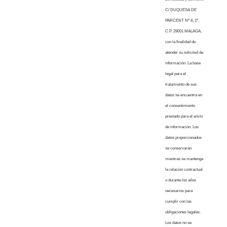
C/ DUQUESA DE
PARCENT Nº 8, 1º,
C.P. 29001 MALAGA,
con la finalidad de
atender su solicitud de
información. La base
legal para el
tratamiento de sus
datos se encuentra en
el consentimiento
prestado para el envío
de información. Los
datos proporcionados
se conservarán
mientras se mantenga
la relación contractual
o durante los años
necesarios para
cumplir con las
obligaciones legales.
Los datos no se