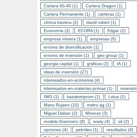
Cartera 60-40
(1)
Cartera Dragon
(1)
Cartera Permanente
(1)
carteras
(1)
clínica baviera
(2)
david rubert
(1)
Economía
(2)
ECORA
(1)
Edgar
(2)
empresa minera
(1)
empresas
(5)
errores de diversificación
(1)
errores de inversión
(1)
geo group
(1)
georgia capital
(1)
gráficas
(2)
IA
(1)
ideas de inversión
(27)
A
interesados-en-economia
(4)
D
E
interesados-en-materias-primas
(1)
inversió
IWG
(1)
kazatomprom
(1)
Lotus
(1)
Manu Rujano
(10)
metro ag
(1)
Miguel Daban
(2)
Mineras
(3)
modelo financiero
(8)
noely
(4)
oil
(2)
opciones
(4)
petróleo
(1)
resultados
(4)