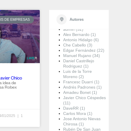
Autores
SIS DE EMPRESAS
admin (52)
Alex Bernardo (1)
Antonio Hidalgo (6)
Che Cabello (3)
Edgar Fernández (22)
Manuel Rujano (34)
Daniel Castrillejo
Rodriguez (1)
Luis de la Torre
Moreno (2)
avier Chico
Francesc Duarri (1)
a idea de
Andrés Padrones (1)
esa Robex
Amadeu Bonet (1)
Javier Chico Céspedes
(11)
DaveRR (1)
Carlos Mora (1)
4/01/2025
1
Jose Antonio Nievas
Chirosa (1)
Rubén De San Juan