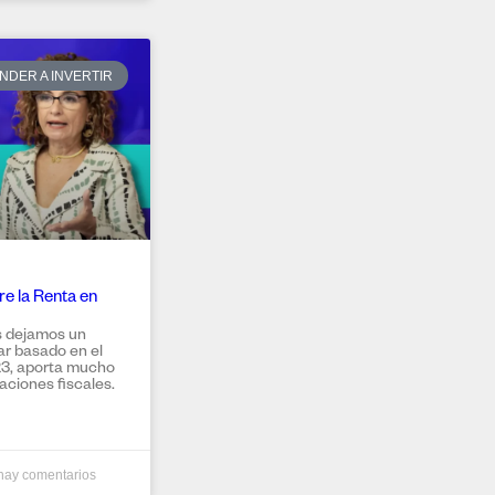
NDER A INVERTIR
e la Renta en
s dejamos un
ar basado en el
23, aporta mucho
aciones fiscales.
ay comentarios