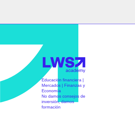
Educación financiera |
Mercados | Finanzas y
Economía
No damos consejos de
inversión, damos
formación