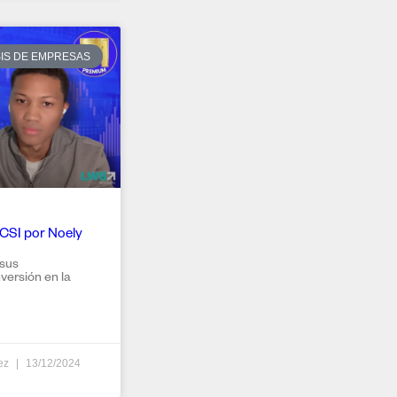
SIS DE EMPRESAS
MCSI por Noely
 sus
versión en la
dez
13/12/2024