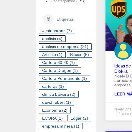
(15)
Uncategorized
ETIQUETAS
Etiquetas
#estebaranz
(7)
análisis
(4)
análisis de empresa
(21)
Articulo
(1)
Bitcoin
(5)
Cartera 60-40
(1)
Ideas de
Cartera Dragon
(1)
Diokila
Noely D. 
Cartera Permanente
(1)
apreciaci
empresa
carteras
(1)
LEER MÁ
clínica baviera
(2)
david rubert
(1)
Noely Dhal
Economía
(2)
1 comen
ECORA
(1)
Edgar
(2)
empresa minera
(1)