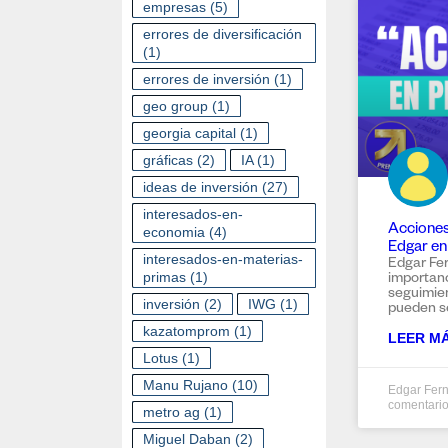
empresas
(5)
errores de diversificación
(1)
errores de inversión
(1)
geo group
(1)
georgia capital
(1)
gráficas
(2)
IA
(1)
ideas de inversión
(27)
interesados-en-
Acciones 
economia
(4)
Edgar en
interesados-en-materias-
Edgar Fe
primas
(1)
importanc
seguimie
inversión
(2)
IWG
(1)
pueden se
kazatomprom
(1)
LEER MÁ
Lotus
(1)
Manu Rujano
(10)
Edgar Fer
comentari
metro ag
(1)
Miguel Daban
(2)