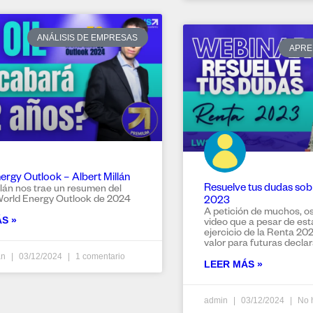
ANÁLISIS DE EMPRESAS
APRE
ergy Outlook – Albert Millán
Resuelve tus dudas sobr
llán nos trae un resumen del
World Energy Outlook de 2024
2023
A petición de muchos, o
S »
video que a pesar de est
ejercicio de la Renta 20
valor para futuras declar
an
03/12/2024
1 comentario
LEER MÁS »
admin
03/12/2024
No h