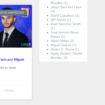
Morales (1)
Jesus Sanchez Leon
(3)
SIS DE EMPRESAS
David Caballero (1)
WP Admin (1)
Gael Sanchez Smith
(1)
José Antonio Bravo
Mateu (1)
Albert Millan (2)
Miguel Daban (7)
Álvaro D. María (1)
Noely Dhalton Diokila
Mendez (4)
raco por Miguel
a su tesis
4
No hay