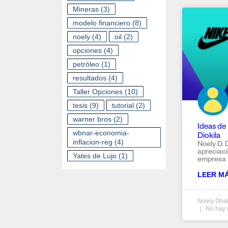
Mineras
(3)
modelo financiero
(8)
noely
(4)
oil
(2)
opciones
(4)
petróleo
(1)
resultados
(4)
Taller Opciones
(10)
tesis
(9)
tutorial
(2)
warner bros
(2)
Ideas de 
wbnar-economia-
Diokila
inflacion-reg
(4)
Noely D. 
apreciaci
Yates de Lujo
(1)
empresa 
LEER MÁ
Noely Dhal
No hay 