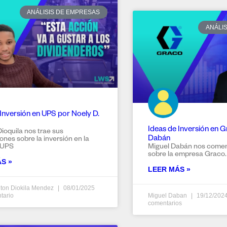
ANÁLISIS DE EMPRESAS
ANÁLI
 Inversión en UPS por Noely D.
Ideas de Inversión en G
Dioquila nos trae sus
Dabán
ones sobre la inversión en la
 UPS
Miguel Dabán nos coment
sobre la empresa Graco.
S »
LEER MÁS »
ton Diokila Mendez
08/01/2025
tario
Miguel Daban
19/12/202
comentarios