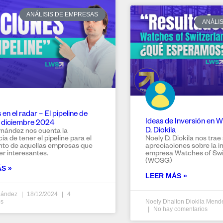
ANÁLISIS DE EMPRESAS
ANÁLI
en el radar – El pipeline de
Ideas de Inversión en
 diciembre 2024
D. Diokila
rnández nos cuenta la
ia de tener el pipeline para el
Noely D. Diokila nos trae
nto de aquellas empresas que
apreciaciones sobre la in
r interesantes.
empresa Watches of Swi
(WOSG)
S »
LEER MÁS »
nández
18/12/2024
4
os
Noely Dhalton Diokila Men
No hay comentarios