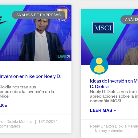
ANÁLISIS DE EMPRESAS
ANÁLI
Inversión en Nike por Noely D.
Ideas de Inversión en 
D. Diokila
Diokila nos trae sus
ones sobre la inversión en la
Noely D. Diokila nos trae
Nike
apreciaciones sobre la in
compañía MCSI
S »
LEER MÁS »
ton Diokila Mendez
13/12/2024
comentarios
Noely Dhalton Diokila Men
No hay comentarios