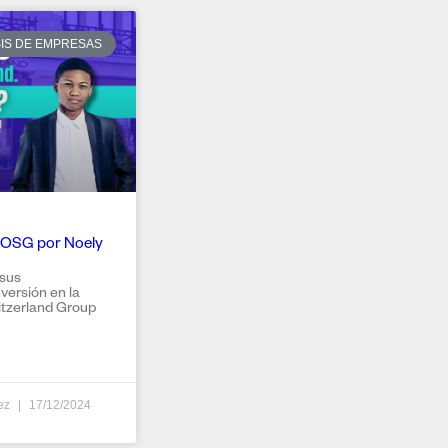
SIS DE EMPRESAS
 WOSG por Noely
 sus
versión en la
tzerland Group
dez
17/12/2024