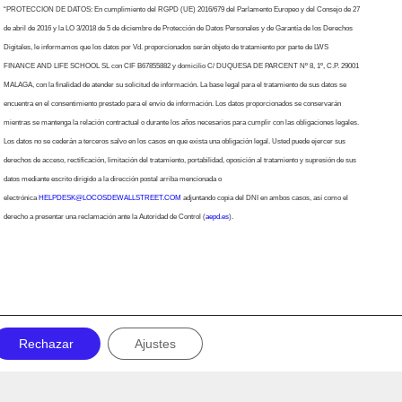
“PROTECCION DE DATOS: En cumplimiento del RGPD (UE) 2016/679 del Parlamento Europeo y del Consejo de 27
de abril de 2016 y la LO 3/2018 de 5 de diciembre de Protección de Datos Personales y de Garantía de los Derechos
Digitales, le informamos que los datos por Vd. proporcionados serán objeto de tratamiento por parte de LWS
FINANCE AND LIFE SCHOOL SL con CIF B67855882 y domicilio C/ DUQUESA DE PARCENT Nº 8, 1º, C.P. 29001
MALAGA, con la finalidad de atender su solicitud de información. La base legal para el tratamiento de sus datos se
encuentra en el consentimiento prestado para el envío de información. Los datos proporcionados se conservarán
mientras se mantenga la relación contractual o durante los años necesarios para cumplir con las obligaciones legales.
Los datos no se cederán a terceros salvo en los casos en que exista una obligación legal. Usted puede ejercer sus
derechos de acceso, rectificación, limitación del tratamiento, portabilidad, oposición al tratamiento y supresión de sus
datos mediante escrito dirigido a la dirección postal arriba mencionada o
electrónica
HELPDESK@LOCOSDEWALLSTREET.COM
adjuntando copia del DNI en ambos casos, así como el
derecho a presentar una reclamación ante la Autoridad de Control (
aepd.es
).
Rechazar
Ajustes
Política de privacidad
Aviso legal